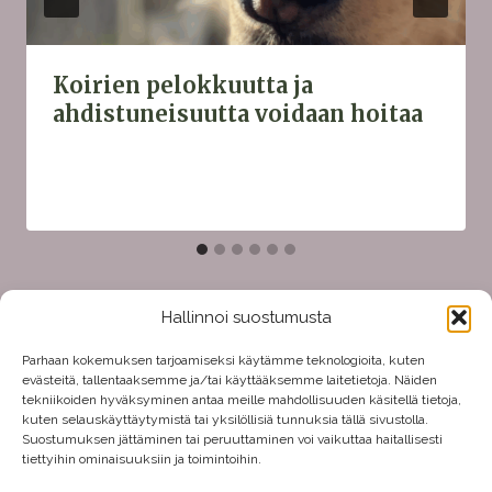
Koirien pelokkuutta ja
ahdistuneisuutta voidaan hoitaa
Hallinnoi suostumusta
Parhaan kokemuksen tarjoamiseksi käytämme teknologioita, kuten
evästeitä, tallentaaksemme ja/tai käyttääksemme laitetietoja. Näiden
tekniikoiden hyväksyminen antaa meille mahdollisuuden käsitellä tietoja,
Tutkittua tietoa koirien jalostuksesta ja
kuten selauskäyttäytymistä tai yksilöllisiä tunnuksia tällä sivustolla.
Suostumuksen jättäminen tai peruuttaminen voi vaikuttaa haitallisesti
hyvinvoinnista
tiettyihin ominaisuuksiin ja toimintoihin.
© Katariina Mäki 2026