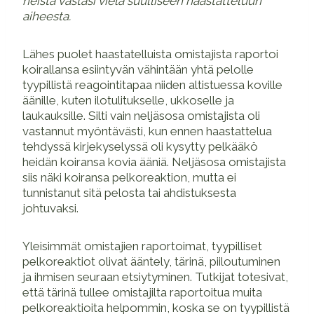
heistä vastasi vielä suulliseen haastatteluun
aiheesta.
Lähes puolet haastatelluista omistajista raportoi
koirallansa esiintyvän vähintään yhtä pelolle
tyypillistä reagointitapaa niiden altistuessa koville
äänille, kuten ilotulitukselle, ukkoselle ja
laukauksille. Silti vain neljäsosa omistajista oli
vastannut myöntävästi, kun ennen haastattelua
tehdyssä kirjekyselyssä oli kysytty pelkääkö
heidän koiransa kovia ääniä. Neljäsosa omistajista
siis näki koiransa pelkoreaktion, mutta ei
tunnistanut sitä pelosta tai ahdistuksesta
johtuvaksi.
Yleisimmät omistajien raportoimat, tyypilliset
pelkoreaktiot olivat ääntely, tärinä, piiloutuminen
ja ihmisen seuraan etsiytyminen. Tutkijat totesivat,
että tärinä tullee omistajilta raportoitua muita
pelkoreaktioita helpommin, koska se on tyypillistä