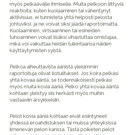
myös pelkäävälle ihmiselle. Muita pelkoon liittyviä
reaktioita, kuten kuolaaminen tai vähentynyt
aktiivisuus, ei tunnisteta yhtä helposti pelosta
johtuviksi, ja ne voivat siksi jäädä raportoimatta.
Kuolaaminen, virtsaaminen tai esineiden
tuhoaminen voivat lisäksi vihastuttaa omistajaa,
mikä voi vaikuttaa heidän tulkintaansa näiden
käyttäytymisten syistä.
Pelkoa aiheuttavista äänistä yleisimmin
raportoituja olivat ilotulitukset. Jos koira pelkäsi
yhtä kovaa ääntä, se todennäköisesti pelkäsi
myös muita kovia ääniä. Pelko yhtä kovaa ääntä
kohtaan yleistyy siis herkästi myös muihin
vastaaviin ärsykkeisiin.
Pelot kovia ääniä kohtaan eivät esiintyneet
yhdessä eroahdistuksen tai muissa yhteyksissä
ilmenevän pelon kanssa. Tästä poiketen pelot