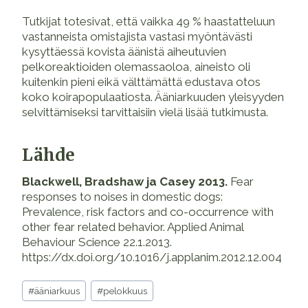
Tutkijat totesivat, että vaikka 49 % haastatteluun
vastanneista omistajista vastasi myöntävästi
kysyttäessä kovista äänistä aiheutuvien
pelkoreaktioiden olemassaoloa, aineisto oli
kuitenkin pieni eikä välttämättä edustava otos
koko koirapopulaatiosta. Ääniarkuuden yleisyyden
selvittämiseksi tarvittaisiin vielä lisää tutkimusta.
Lähde
Blackwell, Bradshaw ja Casey 2013.
Fear
responses to noises in domestic dogs:
Prevalence, risk factors and co-occurrence with
other fear related behavior. Applied Animal
Behaviour Science 22.1.2013.
https://dx.doi.org/10.1016/j.applanim.2012.12.004
Avainsanat:
#
ääniarkuus
#
pelokkuus