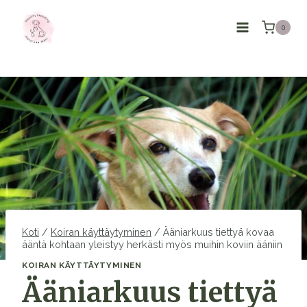
Siirry
sisältöön
0
Koti
/
Koiran käyttäytyminen
/
Ääniarkuus tiettyä kovaa
ääntä kohtaan yleistyy herkästi myös muihin koviin ääniin
KOIRAN KÄYTTÄYTYMINEN
Ääniarkuus tiettyä