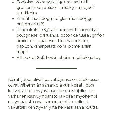
Pohjoiset koiratyypit (49): malamuutti,
grönlanninkoira, siperianhusky, samojedi,
inuiittikoira
Amerikanbulldoggi, englanninbulldoggi,
bullterrieri (38)
Kääpiökoirat (83): affenpinseri, bichon frisé,
bolognese, chihuahua, coton de tuléar, griffon
bruxellois, japanese chin, maltankoira,
papillon, kiinanpalatsikoira, pomeranian,
mopsi
Villakoirat (64): keskikokoinen, kääpiö ja toy
Koirat, jotka olivat kasvattajiensa omistuksessa,
olivat vähemmän ääniarkoja kuin koirat, jotka
kasvattaja oli myynyt uudelle omistajalle. Jos
varhainen kasvuympäristö ja koiran myöhempi
elinympäristö ovat samanlaiset, koiralle ei
vaikuttaisi kehittyvän yhtä herkästi ääniarkuutta.