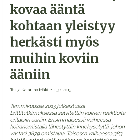
kovaa ääntä
kohtaan yleistyy
herkästi myös
muihin koviin
ääniin
Tekijä
Katariina Mäki
23.1.2013
Tammikuussa 2013 julkaistussa
brittitutkimuksessa selvitettiin koirien reaktioita
erilaisiin ääniin. Ensimmäisessä vaiheessa
koiranomistajia lähestyttiin kirjekyselyllä, johon
vastasi 3879 omistajaa. Toisessa vaiheessa 383