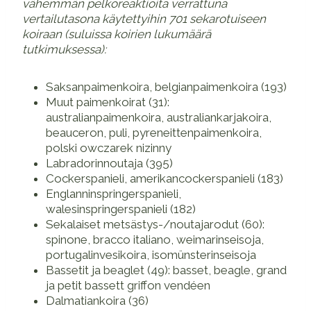
vähemmän pelkoreaktioita verrattuna
vertailutasona käytettyihin 701 sekarotuiseen
koiraan (suluissa koirien lukumäärä
tutkimuksessa):
Saksanpaimenkoira, belgianpaimenkoira (193)
Muut paimenkoirat (31):
australianpaimenkoira, australiankarjakoira,
beauceron, puli, pyreneittenpaimenkoira,
polski owczarek nizinny
Labradorinnoutaja (395)
Cockerspanieli, amerikancockerspanieli (183)
Englanninspringerspanieli,
walesinspringerspanieli (182)
Sekalaiset metsästys-/noutajarodut (60):
spinone, bracco italiano, weimarinseisoja,
portugalinvesikoira, isomünsterinseisoja
Bassetit ja beaglet (49): basset, beagle, grand
ja petit bassett griffon vendéen
Dalmatiankoira (36)