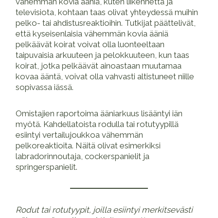
vähemmän kovia ääniä, kuten liikennettä ja
televisiota, kohtaan taas olivat yhteydessä muihin
pelko- tai ahdistusreaktioihin. Tutkijat päättelivät,
että kyseisenlaisia vähemmän kovia ääniä
pelkäävät koirat voivat olla luonteeltaan
taipuvaisia arkuuteen ja pelokkuuteen, kun taas
koirat, jotka pelkäävät ainoastaan muutamaa
kovaa ääntä, voivat olla vahvasti altistuneet niille
sopivassa iässä.
Omistajien raportoima ääniarkuus lisääntyi iän
myötä. Kahdellatoista rodulla tai rotutyypillä
esiintyi vertailujoukkoa vähemmän
pelkoreaktioita. Näitä olivat esimerkiksi
labradorinnoutaja, cockerspanielit ja
springerspanielit.
Rodut tai rotutyypit, joilla esiintyi merkitsevästi