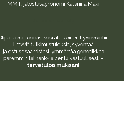
MMT, jalostusagronomi Katariina Mäki
Katariinan esittely
Olipa tavoitteenasi seurata koirien hyvinvointiin
liittyviä tutkimustuloksia, syventää
jalostusosaamistasi, ymmärtää genetiikkaa
paremmin tai hankkia pentu vastuullisesti –
tervetuloa mukaan!