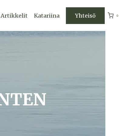
Artikkelit
Katariina
Yhteisö
0
INTEN