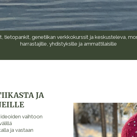
lit, tietopankit, genetiikan verkkokurssit ja keskusteleva, 
harrastajille, yhdistyksille ja ammattilaisille
IIKASTA JA
NEILLE
a ideoiden vaihtoon
älillä
kalla ja vastaan