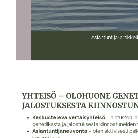
Asiantuntija-artikke
YHTEISÖ – OLOHUONE GENET
JALOSTUKSESTA KIINNOSTU
Keskusteleva vertaisyhteisö
– ajatusten j
genetiikasta ja jalostuksesta kiinnostuneiden v
Asiantuntijaneuvonta
– olen aktiivisesti pai
kysymyksiin