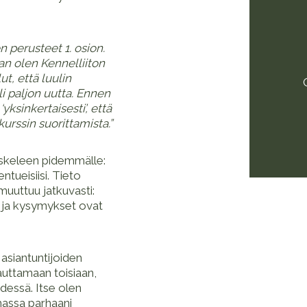
n perusteet 1. osion.
an olen Kennelliiton
t, että luulin
li paljon uutta. Ennen
‘yksinkertaisesti’, että
kurssin suorittamista.”
 askeleen pidemmälle:
ntueisiisi. Tieto
uuttuu jatkuvasti:
, ja kysymykset ovat
asiantuntijoiden
auttamaan toisiaan,
essä. Itse olen
massa parhaani