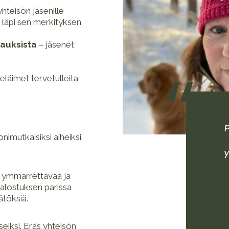
hteisön jäsenille
läpi sen merkityksen
irauksista
– jäsenet
“
 eläimet tervetulleita
nimutkaisiksi aiheiksi.
a ymmärrettävää ja
jalostuksen parissa
ätöksiä.
eiksi. Eräs yhteisön