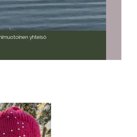
monimuotoinen yhteisö