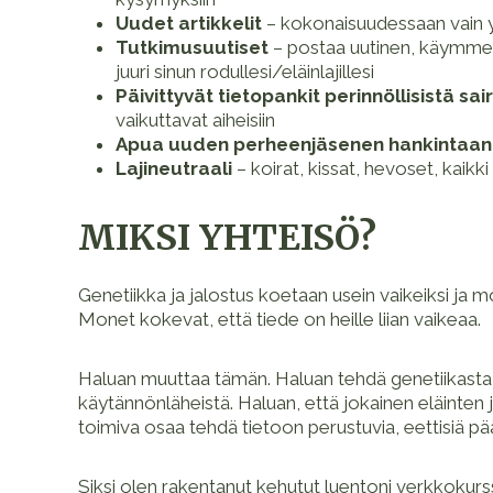
Uudet artikkelit
– kokonaisuudessaan vain y
Tutkimusuutiset
– postaa uutinen, käymme 
juuri sinun rodullesi/eläinlajillesi
Päivittyvät tietopankit perinnöllisistä sa
vaikuttavat aiheisiin
Apua uuden perheenjäsenen hankintaan
Lajineutraali
– koirat, kissat, hevoset, kaikki
MIKSI YHTEISÖ?
Genetiikka ja jalostus koetaan usein vaikeiksi ja mo
Monet kokevat, että tiede on heille liian vaikeaa.
Haluan muuttaa tämän. Haluan tehdä genetiikast
käytännönläheistä. Haluan, että jokainen eläinten 
toimiva osaa tehdä tietoon perustuvia, eettisiä pä
Siksi olen rakentanut kehutut luentoni verkkokurss