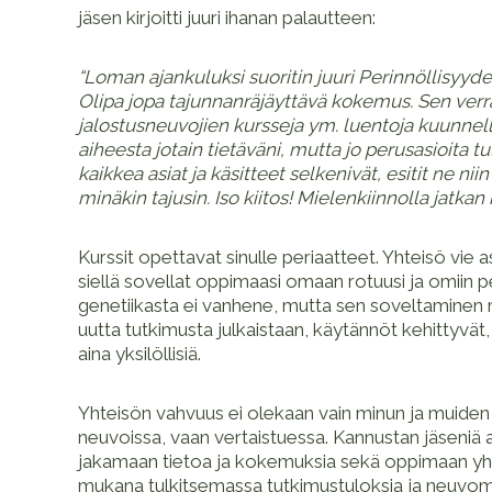
jäsen kirjoitti juuri ihanan palautteen:
“Loman ajankuluksi suoritin juuri Perinnöllisyyde
Olipa jopa tajunnanräjäyttävä kokemus. Sen verr
jalostusneuvojien kursseja ym. luentoja kuunnellu
aiheesta jotain tietäväni, mutta jo perusasioita tu
kaikkea asiat ja käsitteet selkenivät, esitit ne niin 
minäkin tajusin. Iso kiitos! Mielenkiinnolla jatkan 
Kurssit opettavat sinulle periaatteet. Yhteisö vie
siellä sovellat oppimaasi omaan rotuusi ja omiin pe
genetiikasta ei vanhene, mutta sen soveltaminen m
uutta tutkimusta julkaistaan, käytännöt kehittyvät
aina yksilöllisiä.
Yhteisön vahvuus ei olekaan vain minun ja muiden 
neuvoissa, vaan vertaistuessa. Kannustan jäseniä 
jakamaan tietoa ja kokemuksia sekä oppimaan yhd
mukana tulkitsemassa tutkimustuloksia ja neuvo