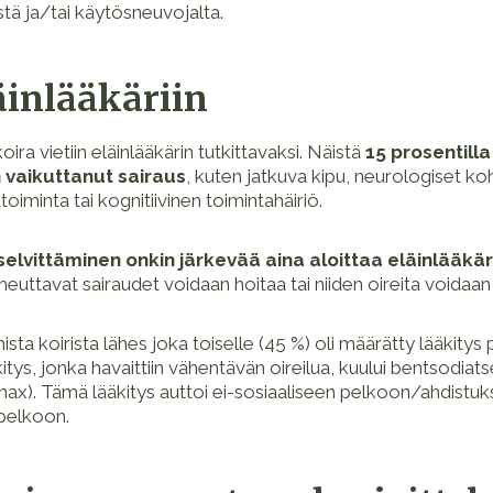
stä ja/tai käytösneuvojalta.
äinlääkäriin
oira vietiin eläinlääkärin tutkittavaksi. Näistä
15 prosentilla
 vaikuttanut sairaus
, kuten jatkuva kipu, neurologiset ko
toiminta tai kognitiivinen toimintahäiriö.
selvittäminen onkin järkevää aina aloittaa eläinlääkär
euttavat sairaudet voidaan hoitaa tai niiden oireita voidaan
mista koirista lähes joka toiselle (45 %) oli määrätty lääkity
itys, jonka havaittiin vähentävän oireilua, kuului bentsodiat
nax). Tämä lääkitys auttoi ei-sosiaaliseen pelkoon/ahdistukse
 pelkoon.