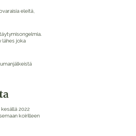
varaisia eleitä,
ttäytymisongelmia.
y lähes joka
raumanjälkeistä
ta
 kesällä 2022
tsemaan koirilleen