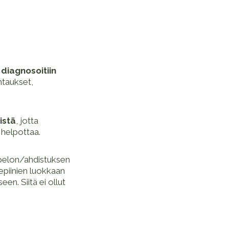
 diagnosoitiin
htaukset,
istä
, jotta
 helpottaa.
s pelon/ahdistuksen
sepiinien luokkaan
en. Siitä ei ollut