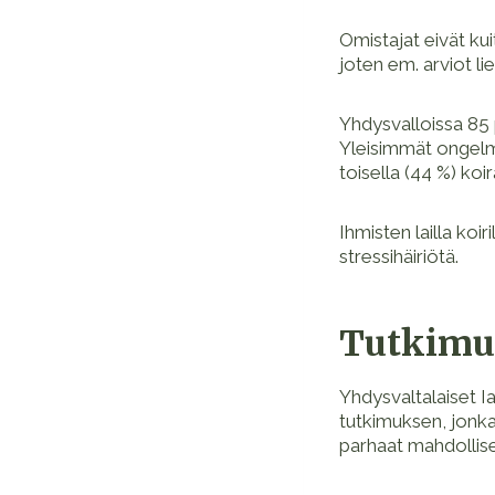
Omistajat eivät kui
joten em. arviot li
Yhdysvalloissa 85 
Yleisimmät ongelma
toisella (44 %) koir
Ihmisten lailla koi
stressihäiriötä.
Tutkimu
Yhdysvaltalaiset I
tutkimuksen, jonka
parhaat mahdollise