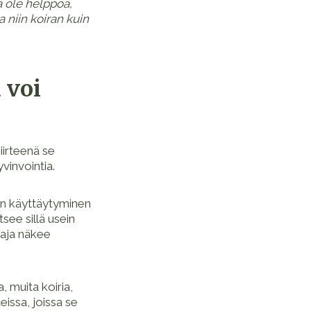
na ole helppoa,
 niin koiran kuin
 voi
iirteenä se
vinvointia.
ien käyttäytyminen
see sillä usein
taja näkee
, muita koiria,
eissa, joissa se