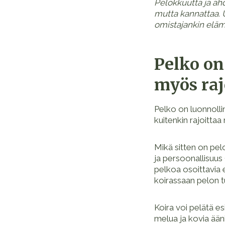
Pelokkuutta ja ahdi
mutta kannattaa. 
omistajankin eläm
Pelko on
myös raj
Pelko on luonnolli
kuitenkin rajoitta
Mikä sitten on pel
ja persoonallisuus 
pelkoa osoittavia 
koirassaan pelon tu
Koira voi pelätä es
melua ja kovia ääni