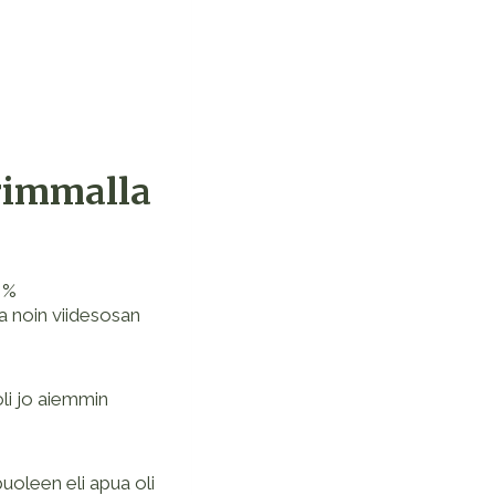
urimmalla
 %
ja noin viidesosan
oli jo aiemmin
uoleen eli apua oli