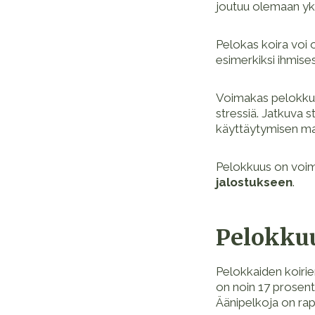
joutuu olemaan yk
Pelokas koira voi
esimerkiksi ihmises
Voimakas pelokkuus
stressiä. Jatkuva s
käyttäytymisen ma
Pelokkuus on voim
jalostukseen
.
Pelokkuu
Pelokkaiden koiri
on noin 17 prosenti
Äänipelkoja on rap