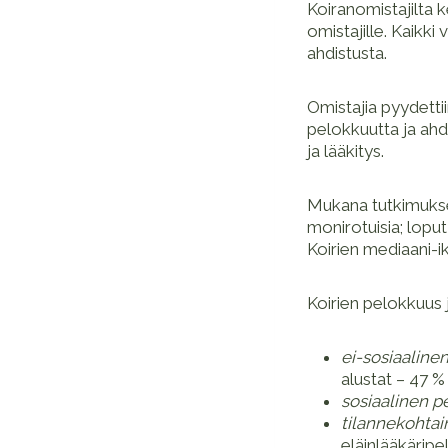
Koiranomistajilta k
omistajille. Kaikki
ahdistusta.
Omistajia pyydetti
pelokkuutta ja ahd
ja lääkitys.
Mukana tutkimukses
monirotuisia; loput 
Koirien mediaani-ik
Koirien pelokkuus 
ei-sosiaaline
alustat – 47 %
sosiaalinen p
tilannekohtai
eläinlääkäripe