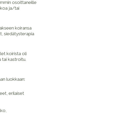
iemmin osoittaneille
lkoa ja/tai
taakseen koiransa
t, siedätysterapia
t koirista oli
 tai kastroitu.
aan luokkaan:
et, erilaiset
lko,