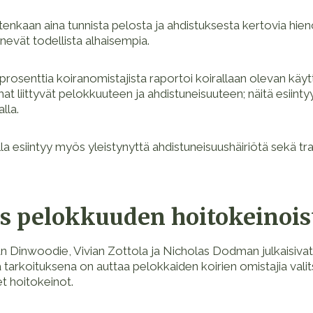
tenkaan aina tunnista pelosta ja ahdistuksesta kertovia hieno
enevät todellista alhaisempia.
prosenttia koiranomistajista raportoi koirallaan olevan käy
t liittyvät pelokkuuteen ja ahdistuneisuuteen; näitä esiinty
alla.
rilla esiintyy myös yleistynyttä ahdistuneisuushäiriötä sekä t
s pelokkuuden hoitokeinois
an Dinwoodie, Vivian Zottola ja Nicholas Dodman julkaisivat
 tarkoituksena on auttaa pelokkaiden koirien omistajia vali
t hoitokeinot.