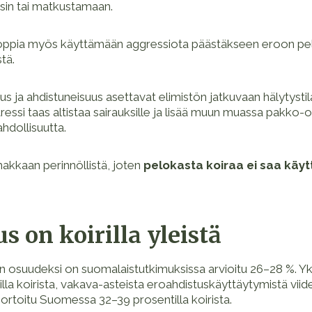
sin tai matkustamaan.
 oppia myös käyttämään aggressiota päästäkseen eroon pel
tä.
 ja ahdistuneisuus asettavat elimistön jatkuvaan hälytystil
tressi taas altistaa sairauksille ja lisää muun muassa pakko-o
hdollisuutta.
akkaan perinnöllistä, joten
pelokasta koiraa ei saa käy
s on koirilla yleistä
en osuudeksi on suomalaistutkimuksissa arvioitu 26–28 %. 
lla koirista, vakava-asteista eroahdistuskäyttäytymistä viidel
ortoitu Suomessa 32–39 prosentilla koirista.