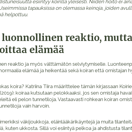
stuneisuutta esiintyy koirilla yleisesti. Niiden hoito ei ai
Useimmissa tapauksissa on olemassa keinoja, joiden avulla
ä helpottuu.
 luonnollinen reaktio, mutta
oittaa elämää
nen reaktio ja myös välttämätön selviytymiselle. Luonteenp
a normaalia elämää ja heikentää sekä koiran että omistajan hy
okas koira? Katriina Tiira määrittelee tämän kirjassaan Koir
(2019): koiraa kutsutaan pelokkaaksi, jos sen omistaja havait
eleitä eli pelon tunnetiloja. Vastaavasti rohkean koiran omis
nnetiloja vain harvoin.
imerkiksi väkijoukkoja, eläinlääkärikäyntejä ja muita tilanteita
ä, kuten ukkosta. Sillä voi esiintyä pelkoa ja ahdistusta tilant