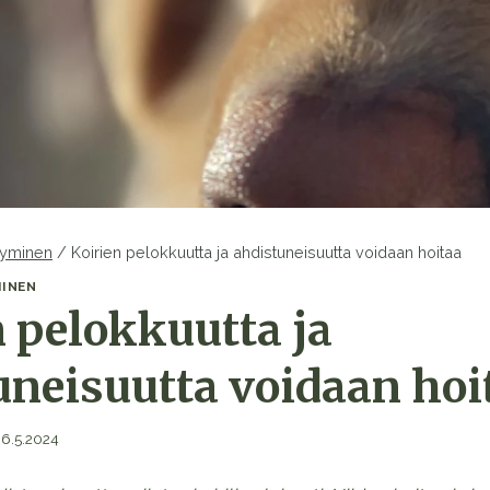
tyminen
/
Koirien pelokkuutta ja ahdistuneisuutta voidaan hoitaa
MINEN
n pelokkuutta ja
uneisuutta voidaan hoi
6.5.2024