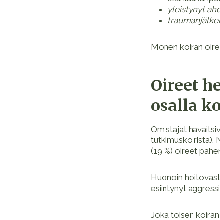
yleistynyt ah
traumanjälkei
Monen koiran oirei
Oireet h
osalla ko
Omistajat havaitsi
tutkimuskoirista). 
(19 %) oireet pahen
Huonoin hoitovaste 
esiintynyt aggressi
Joka toisen koiran