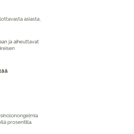
ottavasta asiasta,
aan ja aiheuttavat
ireisen
ttää
Yksinolonongelmia
lä prosentilla.