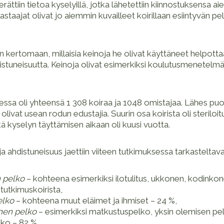
erättiin tietoa kyselyillä, jotka lähetettiin kiinnostuksensa a
 vastaajat olivat jo aiemmin kuvailleet koirillaan esiintyvän pe
in kertomaan, millaisia keinoja he olivat käyttäneet helpot
istuneisuutta. Keinoja olivat esimerkiksi koulutusmenetelmä
sa oli yhteensä 1 308 koiraa ja 1048 omistajaa. Lähes puole
olivat usean rodun edustajia. Suurin osa koirista oli steriloitu
ä kyselyn täyttämisen aikaan oli kuusi vuotta.
ja ahdistuneisuus jaettiin viiteen tutkimuksessa tarkasteltav
n pelko
– kohteena esimerkiksi ilotulitus, ukkonen, kodinkone
 tutkimuskoirista,
elko
– kohteena muut eläimet ja ihmiset – 24 %,
nen pelko
– esimerkiksi matkustuspelko, yksin olemisen pe
lko – 82 %,