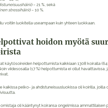
distuneisuushäiriö
– 21 %, sekä
nen stressihäiriö
– 10 %.
lu voitiin luokitella useampaan kuin yhteen luokkaan.
elpottivat hoidon myötä su
irista
vat käytösoireiden helpottumista kaikkiaan 1308 koiralla (64
Noin viidesosalla (17 %) helpottumista ei ollut havaittavissa, 
ivat.
kaikissa pelko- ja ahdistuneisuusluokissa oli koirilla, joilla 
ivisuutta.
 omistaja oli kääntynyt koiransa ongelmissa ammattilaisen p