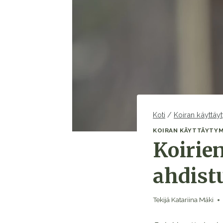
Koti
/
Koiran käyttäy
KOIRAN KÄYTTÄYTY
Koirie
ahdist
Tekijä
Katariina Mäki