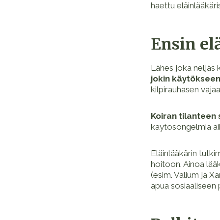
haettu eläinlääkäri
Ensin el
Lähes joka neljäs k
jokin käytökseen
kilpirauhasen vajaa
Koiran tilanteen 
käytösongelmia aih
Eläinlääkärin tutki
hoitoon. Ainoa lääk
(esim. Valium ja Xa
apua sosiaaliseen