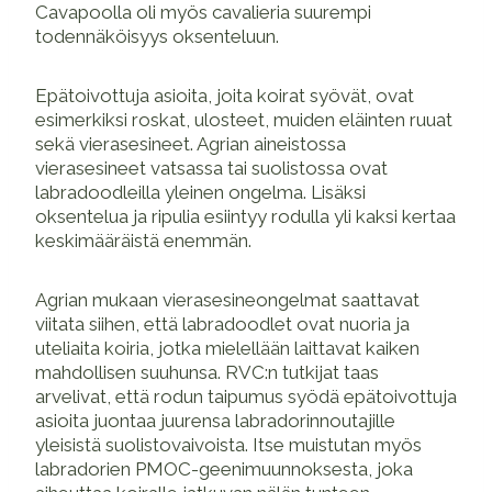
Cavapoolla oli myös cavalieria suurempi
todennäköisyys oksenteluun.
Epätoivottuja asioita, joita koirat syövät, ovat
esimerkiksi roskat, ulosteet, muiden eläinten ruuat
sekä vierasesineet. Agrian aineistossa
vierasesineet vatsassa tai suolistossa ovat
labradoodleilla yleinen ongelma. Lisäksi
oksentelua ja ripulia esiintyy rodulla yli kaksi kertaa
keskimääräistä enemmän.
Agrian mukaan vierasesineongelmat saattavat
viitata siihen, että labradoodlet ovat nuoria ja
uteliaita koiria, jotka mielellään laittavat kaiken
mahdollisen suuhunsa. RVC:n tutkijat taas
arvelivat, että rodun taipumus syödä epätoivottuja
asioita juontaa juurensa labradorinnoutajille
yleisistä suolistovaivoista. Itse muistutan myös
labradorien PMOC-geenimuunnoksesta, joka