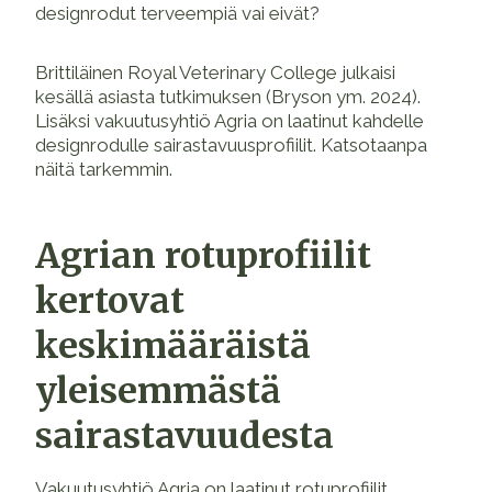
designrodut terveempiä vai eivät?
Brittiläinen Royal Veterinary College julkaisi
kesällä asiasta tutkimuksen (Bryson ym. 2024).
Lisäksi vakuutusyhtiö Agria on laatinut kahdelle
designrodulle sairastavuusprofiilit. Katsotaanpa
näitä tarkemmin.
Agrian rotuprofiilit
kertovat
keskimääräistä
yleisemmästä
sairastavuudesta
Vakuutusyhtiö Agria on laatinut rotuprofiilit