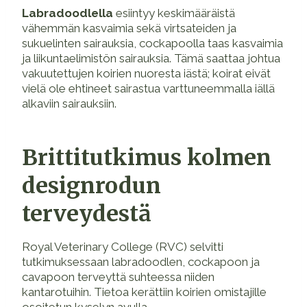
Labradoodlella
esiintyy keskimääräistä
vähemmän kasvaimia sekä virtsateiden ja
sukuelinten sairauksia, cockapoolla taas kasvaimia
ja liikuntaelimistön sairauksia. Tämä saattaa johtua
vakuutettujen koirien nuoresta iästä; koirat eivät
vielä ole ehtineet sairastua varttuneemmalla iällä
alkaviin sairauksiin.
Brittitutkimus kolmen
designrodun
terveydestä
Royal Veterinary College (RVC) selvitti
tutkimuksessaan labradoodlen, cockapoon ja
cavapoon terveyttä suhteessa niiden
kantarotuihin. Tietoa kerättiin koirien omistajille