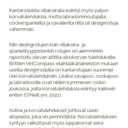
Kantaroduista villakoiralla esiintyi myös paljon
korvatulehduksia, mutta labradorinnoutajalla,
cockerspanielilla ja cavalierilla niitä oli designrotuja
vähemmän.
Niin desingrotujen kuin villakoira- ja
spanielityyppistenkin rotujen on aiemminkin
raportoitu olevan alttiita ulkokorvan tulehduksille.
Brittien VetCompass-eläinlääkäriaineiston mukaan
useilla designroduilla on kantarotujaan suurempi
riski korvatulehduksiin. Lisäksi cavapoo, cockapoo
ja labradoodle ovat niiden kymmenen rodun
joukossa, joilla korvatulehduksia esiintyy kaikkein
eniten (O’Neill ym. 2021).
Kutina ja korvatulehdukset johtuvat usein
atopiasta, joka on perinnöllistä. Korvatulehduksen
syntyyn vaikuttavat myös luppakorvat sekä