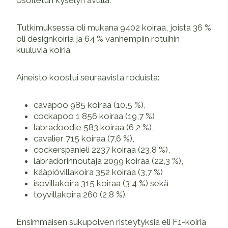
osoitetun kyselyn avulla.
Tutkimuksessa oli mukana 9402 koiraa, joista 36 %
oli designkoiria ja 64 % vanhempiin rotuihin
kuuluvia koiria.
Aineisto koostui seuraavista roduista:
cavapoo 985 koiraa (10,5 %),
cockapoo 1 856 koiraa (19,7 %),
labradoodle 583 koiraa (6,2 %),
cavalier 715 koiraa (7,6 %),
cockerspanieli 2237 koiraa (23,8 %),
labradorinnoutaja 2099 koiraa (22,3 %),
kääpiövillakoira 352 koiraa (3,7 %)
isovillakoira 315 koiraa (3,4 %) sekä
toyvillakoira 260 (2,8 %).
Ensimmäisen sukupolven risteytyksiä eli F1-koiria