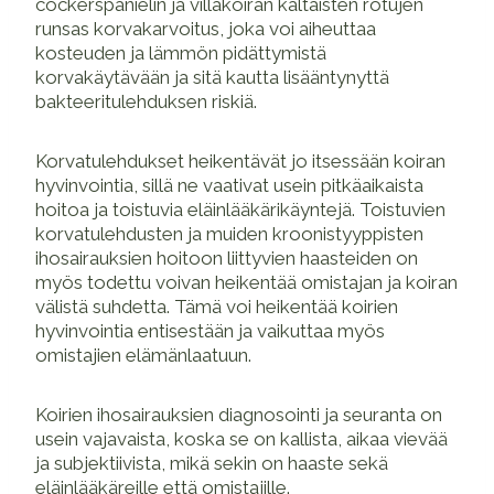
cockerspanielin ja villakoiran kaltaisten rotujen
runsas korvakarvoitus, joka voi aiheuttaa
kosteuden ja lämmön pidättymistä
korvakäytävään ja sitä kautta lisääntynyttä
bakteeritulehduksen riskiä.
Korvatulehdukset heikentävät jo itsessään koiran
hyvinvointia, sillä ne vaativat usein pitkäaikaista
hoitoa ja toistuvia eläinlääkärikäyntejä. Toistuvien
korvatulehdusten ja muiden kroonistyyppisten
ihosairauksien hoitoon liittyvien haasteiden on
myös todettu voivan heikentää omistajan ja koiran
välistä suhdetta. Tämä voi heikentää koirien
hyvinvointia entisestään ja vaikuttaa myös
omistajien elämänlaatuun.
Koirien ihosairauksien diagnosointi ja seuranta on
usein vajavaista, koska se on kallista, aikaa vievää
ja subjektiivista, mikä sekin on haaste sekä
eläinlääkäreille että omistajille.