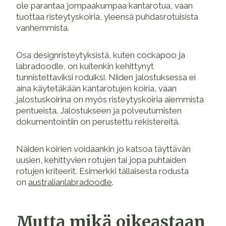
ole parantaa jompaakumpaa kantarotua, vaan
tuottaa risteytyskoiria, yleensä puhdasrotuisista
vanhemmista.
Osa designristeytyksistä, kuten cockapoo ja
labradoodle, on kuitenkin kehittynyt
tunnistettaviksi roduiksi. Niiden jalostuksessa ei
aina käytetäkään kantarotujen koiria, vaan
jalostuskoirina on myös risteytyskoiria aiemmista
pentueista. Jalostukseen ja polveutumisten
dokumentointiin on perustettu rekistereitä.
Näiden koirien voidaankin jo katsoa täyttävän
uusien, kehittyvien rotujen tai jopa puhtaiden
rotujen kriteerit. Esimerkki tällaisesta rodusta
on
australianlabradoodle
.
Mutta mikä oikeastaan