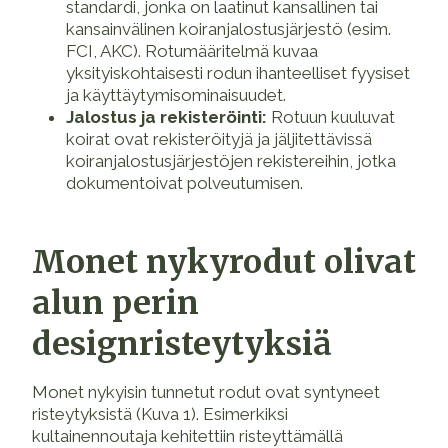
standardi, jonka on laatinut kansallinen tai
kansainvälinen koiranjalostusjärjestö (esim.
FCI, AKC). Rotumääritelmä kuvaa
yksityiskohtaisesti rodun ihanteelliset fyysiset
ja käyttäytymisominaisuudet.
Jalostus ja rekisteröinti:
Rotuun kuuluvat
koirat ovat rekisteröityjä ja jäljitettävissä
koiranjalostusjärjestöjen rekistereihin, jotka
dokumentoivat polveutumisen.
Monet nykyrodut olivat
alun perin
designristeytyksiä
Monet nykyisin tunnetut rodut ovat syntyneet
risteytyksistä (Kuva 1). Esimerkiksi
kultainennoutaja kehitettiin risteyttämällä