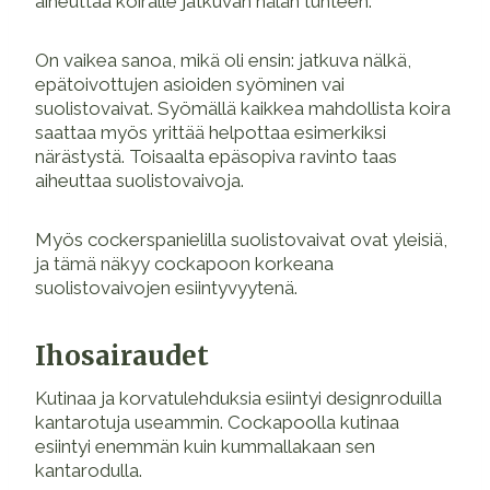
aiheuttaa koiralle jatkuvan nälän tunteen.
On vaikea sanoa, mikä oli ensin: jatkuva nälkä,
epätoivottujen asioiden syöminen vai
suolistovaivat. Syömällä kaikkea mahdollista koira
saattaa myös yrittää helpottaa esimerkiksi
närästystä. Toisaalta epäsopiva ravinto taas
aiheuttaa suolistovaivoja.
Myös cockerspanielilla suolistovaivat ovat yleisiä,
ja tämä näkyy cockapoon korkeana
suolistovaivojen esiintyvyytenä.
Ihosairaudet
Kutinaa ja korvatulehduksia esiintyi designroduilla
kantarotuja useammin. Cockapoolla kutinaa
esiintyi enemmän kuin kummallakaan sen
kantarodulla.