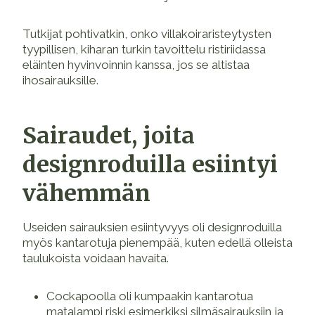
Tutkijat pohtivatkin, onko villakoiraristeytysten
tyypillisen, kiharan turkin tavoittelu ristiriidassa
eläinten hyvinvoinnin kanssa, jos se altistaa
ihosairauksille.
Sairaudet, joita
designroduilla esiintyi
vähemmän
Useiden sairauksien esiintyvyys oli designroduilla
myös kantarotuja pienempää, kuten edellä olleista
taulukoista voidaan havaita.
Cockapoolla oli kumpaakin kantarotua
matalampi riski esimerkiksi silmäsairauksiin ja