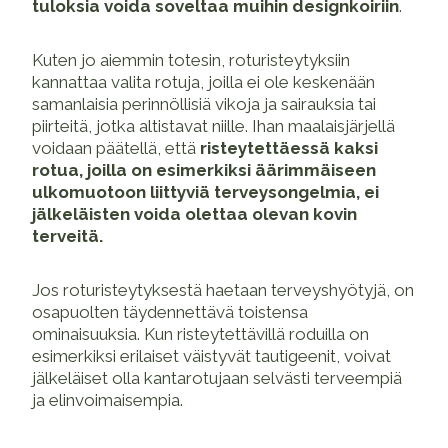
tuloksia voida soveltaa muihin designkoiriin
.
Kuten jo aiemmin totesin, roturisteytyksiin
kannattaa valita rotuja, joilla ei ole keskenään
samanlaisia perinnöllisiä vikoja ja sairauksia tai
piirteitä, jotka altistavat niille. Ihan maalaisjärjellä
voidaan päätellä, että
risteytettäessä kaksi
rotua, joilla on esimerkiksi äärimmäiseen
ulkomuotoon liittyviä terveysongelmia, ei
jälkeläisten voida olettaa olevan kovin
terveitä.
Jos roturisteytyksestä haetaan terveyshyötyjä, on
osapuolten täydennettävä toistensa
ominaisuuksia. Kun risteytettävillä roduilla on
esimerkiksi erilaiset väistyvät tautigeenit, voivat
jälkeläiset olla kantarotujaan selvästi terveempiä
ja elinvoimaisempia.