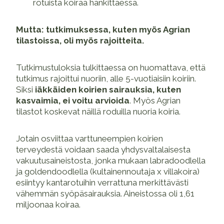
rotuista koiraa hankittaessa.
Mutta: tutkimuksessa, kuten myös Agrian
tilastoissa, oli myös rajoitteita.
Tutkimustuloksia tulkittaessa on huomattava, että
tutkimus rajoittui nuoriin, alle 5-vuotiaisiin koiriin.
Siksi
iäkkäiden koirien sairauksia, kuten
kasvaimia, ei voitu arvioida
. Myös Agrian
tilastot koskevat näillä roduilla nuoria koiria.
Jotain osviittaa varttuneempien koirien
terveydestä voidaan saada yhdysvaltalaisesta
vakuutusaineistosta, jonka mukaan labradoodlella
ja goldendoodlella (kultainennoutaja x villakoira)
esiintyy kantarotuihin verrattuna merkittävästi
vähemmän syöpäsairauksia. Aineistossa oli 1,61
miljoonaa koiraa.