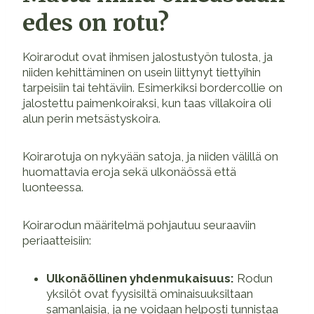
edes on rotu?
Koirarodut ovat ihmisen jalostustyön tulosta, ja
niiden kehittäminen on usein liittynyt tiettyihin
tarpeisiin tai tehtäviin. Esimerkiksi bordercollie on
jalostettu paimenkoiraksi, kun taas villakoira oli
alun perin metsästyskoira.
Koirarotuja on nykyään satoja, ja niiden välillä on
huomattavia eroja sekä ulkonäössä että
luonteessa.
Koirarodun määritelmä pohjautuu seuraaviin
periaatteisiin:
Ulkonäöllinen yhdenmukaisuus:
Rodun
yksilöt ovat fyysisiltä ominaisuuksiltaan
samanlaisia, ja ne voidaan helposti tunnistaa