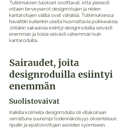
Tutkimuksen tulokset osoittavat, että yleisesti
ottaen terveyserot designrotujen ja niiden
kantarotujen välillä ovat vähäisiä. Tutkimuksessa
havaittiin kuitenkin useita huomattavia poikkeuksia.
Joitakin sairauksia esiintyi designroduilla selvästi
enemmän ja toisia selvästi vähemmän kuin
kantaroduilla.
Sairaudet, joita
designroduilla esiintyi
enemmän
Suolistovaivat
Kaikilla kolmella designrodulla oli villakoiraan
verrattuna suurempi todennäköisyys oksenteluun,
ripuliin ja epätoivottujen asioiden syömiseen.