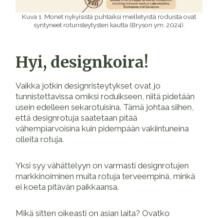
Kuva 1. Monet nykyisistä puhtaiksi mielletyistä roduista ovat
syntyneet roturisteytysten kautta (Bryson ym. 2024).
Hyi, designkoira!
Vaikka jotkin designristeytykset ovat jo
tunnistettavissa omiksi roduikseen, niitä pidetään
usein edelleen sekarotuisina. Tämä johtaa siihen,
että designrotuja saatetaan pitää
vähempiarvoisina kuin pidempään vakiintuneina
olleita rotuja.
Yksi syy vähättelyyn on varmasti designrotujen
markkinoiminen muita rotuja terveempinä, minkä
ei koeta pitävän paikkaansa.
Mikä sitten oikeasti on asian laita? Ovatko