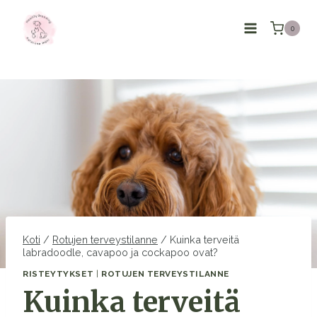
Siirry
sisältöön
0
Koti
/
Rotujen terveystilanne
/
Kuinka terveitä
labradoodle, cavapoo ja cockapoo ovat?
RISTEYTYKSET
|
ROTUJEN TERVEYSTILANNE
Kuinka terveitä