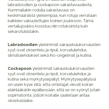
labradoodlen ja cockapoon sairastavuudesta.
Kummallakin rodulla sairastavuus on
keskimääräistä yleisempää, kun rotuja verrataan
kaikkien vakuutettujen koirien joukkoon. Tämä
vertailujoukko koostuu niin rotukoirista kuin
sekarotuisistakin.
Labradoodlen
yleisimmät sairauskulukorvausten
syyt ovat oksentelu ja ripuli, korvatulehdus,
silmätulehdukset sekä iho-ongelmat ja kutina.
Cockapoon
yleisimmät sairauskulukorvausten
syyt ovat oksentelu ja ripuli, korvatulehdus ja
kutina sekä myrkytysepäilyt. Myrkytysepäilyissä
on usein kyse siitä, että omistajat vievät koiran
eläinlääkäriin epäillessään, että se on syönyt jotain
sopimatonta, jolloin koiralle saatetaan antaa
oksetuslääke.