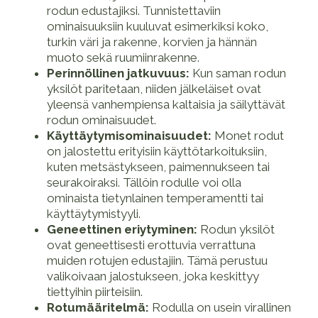
rodun edustajiksi. Tunnistettaviin
ominaisuuksiin kuuluvat esimerkiksi koko,
turkin väri ja rakenne, korvien ja hännän
muoto sekä ruumiinrakenne.
Perinnöllinen jatkuvuus:
Kun saman rodun
yksilöt paritetaan, niiden jälkeläiset ovat
yleensä vanhempiensa kaltaisia ja säilyttävät
rodun ominaisuudet.
Käyttäytymisominaisuudet:
Monet rodut
on jalostettu erityisiin käyttötarkoituksiin,
kuten metsästykseen, paimennukseen tai
seurakoiraksi. Tällöin rodulle voi olla
ominaista tietynlainen temperamentti tai
käyttäytymistyyli.
Geneettinen eriytyminen:
Rodun yksilöt
ovat geneettisesti erottuvia verrattuna
muiden rotujen edustajiin. Tämä perustuu
valikoivaan jalostukseen, joka keskittyy
tiettyihin piirteisiin.
Rotumääritelmä:
Rodulla on usein virallinen