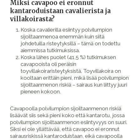
Miksi cavapoo ei eronnut
kantaroduistaan cavalierista ja
villakoirasta?
Koska cavalierilla esiintyy polvilumpion
sijoiltaanmenoa enemmän kuin siitä
johdetuilla risteytyksillä – tämä on todettu
aiemmissa tutkimuksissa.
Koska lähes puolet (41,5 %) tutkimuksen
cavapooista oli peräisin
toyvillakoiraristeytyksistä. Toyvillakoira on
kooltaan erittäin pieni, mikä lisää polvilumpion
sijoiltaanmenon riskiä – sairaus kun liittyy juuri
pieneen kokoon.
Cavapoolla polvilumpion sijoiltaanmenon riskiä
lisäävät siis sekä pieni koko että kantarotu, jossa
polvilumpion sijoiltaanmenon esiintyvyys on suuri.
Siksi ei ole yllättävää, että cavapoo ei eronnut
sairausriskissä kantaroduistaan, eikä cavapoolla