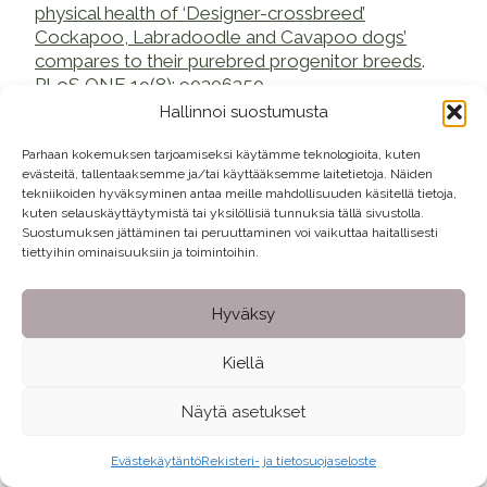
physical health of ‘Designer-crossbreed’
Cockapoo, Labradoodle and Cavapoo dogs’
compares to their purebred progenitor breeds
.
PLoS ONE 19(8): e0306350.
Hallinnoi suostumusta
O’Neill ym. 2021.
Frequency and predisposing
Parhaan kokemuksen tarjoamiseksi käytämme teknologioita, kuten
factors for canine otitis externa in the UK – a
evästeitä, tallentaaksemme ja/tai käyttääksemme laitetietoja. Näiden
primary veterinary care epidemiological view
.
tekniikoiden hyväksyminen antaa meille mahdollisuuden käsitellä tietoja,
Canine Med Genet. 8(1):7. doi: 10.1186/s40575-
kuten selauskäyttäytymistä tai yksilöllisiä tunnuksia tällä sivustolla.
Suostumuksen jättäminen tai peruuttaminen voi vaikuttaa haitallisesti
021-00106-1.
tiettyihin ominaisuuksiin ja toimintoihin.
Avainsanat:
#
Agria vakuutusaineisto
#
cavapoo
#
cockapoo
Hyväksy
#
designrotu
#
ihosairaudet
#
koirien terveys
Kiellä
#
labradoodle
#
rodun määritelmä
#
suolistovaivat
Näytä asetukset
#
villakoiraristeytys
Evästekäytäntö
Rekisteri- ja tietosuojaseloste