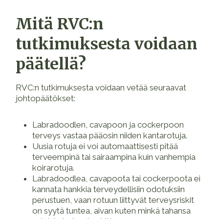
Mitä RVC:n
tutkimuksesta voidaan
päätellä?
RVC:n tutkimuksesta voidaan vetää seuraavat
johtopäätökset:
Labradoodlen, cavapoon ja cockerpoon
terveys vastaa pääosin niiden kantarotuja.
Uusia rotuja ei voi automaattisesti pitää
terveempinä tai sairaampina kuin vanhempia
koirarotuja.
Labradoodlea, cavapoota tai cockerpoota ei
kannata hankkia terveydellisiin odotuksiin
perustuen, vaan rotuun liittyvät terveysriskit
on syytä tuntea, aivan kuten minkä tahansa