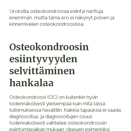
Uroksilla osteokondroosia esiintyi narttuja
enemmän, mutta tämä ero ei näkynyt polven ja
kinnernivelen osteokondroosissa.
Osteokondroosin
esiintyvyyden
selvittäminen
hankalaa
Osteokondroosi (OC) on kuitenkin hyvin
todennäköisesti yleisempää kuin mitä tässä
tutkimuksessa havaittiin. Kaikkia tapauksia ei saada
diagnosoitua, ja diagnosoitujen osuus
todennäköisesti vaihtelee osteokondroosin
esiintymispaikan mukaan, riippuen esimerkiksi