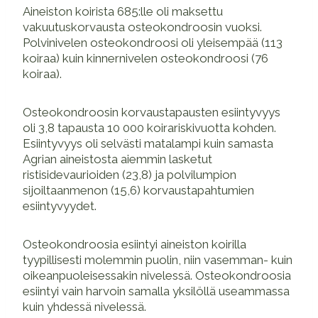
Aineiston koirista 685:lle oli maksettu
vakuutuskorvausta osteokondroosin vuoksi.
Polvinivelen osteokondroosi oli yleisempää (113
koiraa) kuin kinnernivelen osteokondroosi (76
koiraa).
Osteokondroosin korvaustapausten esiintyvyys
oli 3,8 tapausta 10 000 koirariskivuotta kohden.
Esiintyvyys oli selvästi matalampi kuin samasta
Agrian aineistosta aiemmin lasketut
ristisidevaurioiden (23,8) ja polvilumpion
sijoiltaanmenon (15,6) korvaustapahtumien
esiintyvyydet.
Osteokondroosia esiintyi aineiston koirilla
tyypillisesti molemmin puolin, niin vasemman- kuin
oikeanpuoleisessakin nivelessä. Osteokondroosia
esiintyi vain harvoin samalla yksilöllä useammassa
kuin yhdessä nivelessä.