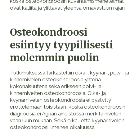
koska osteokondroosin kuvantamismenetelmät
ovat kalliita ja ylittävät yleensä omavastuun rajan.
Osteokondroosi
esiintyy tyypillisesti
molemmin puolin
Tutkimuksessa tarkasteltiin olka-, kyynär-, polvi- ja
kinnernivelen osteokondroosia yhtenä
kokonaisuutena sekä erikseen polvi- ja
kinnernivelten osteokondroosia. Olka- ja
kyynärnivelen osteokondroosia ei pystytty
erottelemaan toisistaan, koska osteokondroosin
diagnoosia ei Agrian aineistossa merkitä nivelen
vaan luun mukaan. Sekä olka- että kyynärnivelen
osteokondroosi ilmenee olkaluussa.