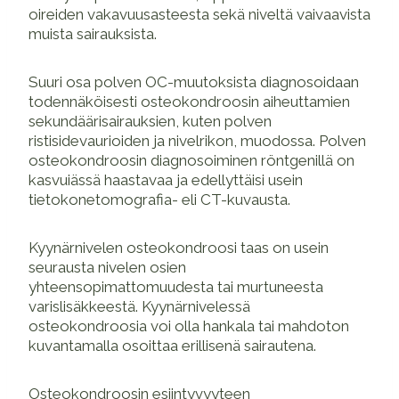
oireiden vakavuusasteesta sekä niveltä vaivaavista
muista sairauksista.
Suuri osa polven OC-muutoksista diagnosoidaan
todennäköisesti osteokondroosin aiheuttamien
sekundäärisairauksien, kuten polven
ristisidevaurioiden ja nivelrikon, muodossa. Polven
osteokondroosin diagnosoiminen röntgenillä on
kasvuiässä haastavaa ja edellyttäisi usein
tietokonetomografia- eli CT-kuvausta.
Kyynärnivelen osteokondroosi taas on usein
seurausta nivelen osien
yhteensopimattomuudesta tai murtuneesta
varislisäkkeestä. Kyynärnivelessä
osteokondroosia voi olla hankala tai mahdoton
kuvantamalla osoittaa erillisenä sairautena.
Osteokondroosin esiintyvyyteen