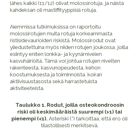
lähes kaikki (11/12) olivat molossirotuja, ja näistä
kahdeksan oli mastiffityyppisiä rotuja.
Aiemmissa tutkimuksissa on raportoitu
molossirotujen muita rotuja korkeammasta
ristisidevaurioiden riskistä. Molossirodut ovat
yliedustettuina myös niiden rotujen joukossa, joilla
esiintyy eniten lonkka- ja kyynärnivelen
kasvuhäiriöitä. Tämä voi johtua rotujen nivelten
rakenteesta, kasvunopeudesta, kehon
koostumuksesta ja toiminnoista, koiran
aktiivisuustasosta sekä harrastetuista
aktiviteeteista.
Taulukko 1. Rodut, joilla osteokondroosin
riski oli keskimääräistä suurempi (>1) tai
pienempi (<1).
Asteriski (*) tarkoittaa, että ero oli
tilastollisesti merkitsevä.