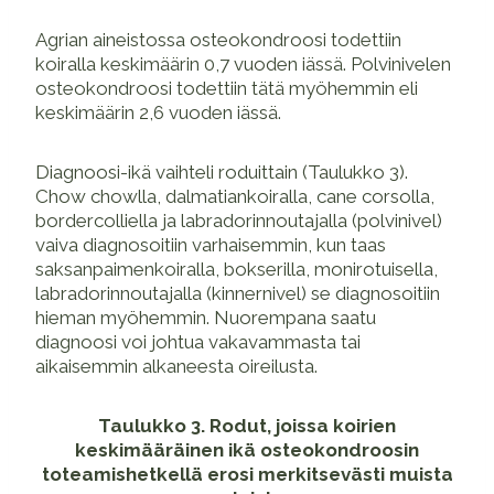
Agrian aineistossa osteokondroosi todettiin
koiralla keskimäärin 0,7 vuoden iässä. Polvinivelen
osteokondroosi todettiin tätä myöhemmin eli
keskimäärin 2,6 vuoden iässä.
Diagnoosi-ikä vaihteli roduittain (Taulukko 3).
Chow chowlla, dalmatiankoiralla, cane corsolla,
bordercolliella ja labradorinnoutajalla (polvinivel)
vaiva diagnosoitiin varhaisemmin, kun taas
saksanpaimenkoiralla, bokserilla, monirotuisella,
labradorinnoutajalla (kinnernivel) se diagnosoitiin
hieman myöhemmin. Nuorempana saatu
diagnoosi voi johtua vakavammasta tai
aikaisemmin alkaneesta oireilusta.
Taulukko 3. Rodut, joissa koirien
keskimääräinen ikä osteokondroosin
toteamishetkellä erosi merkitsevästi muista