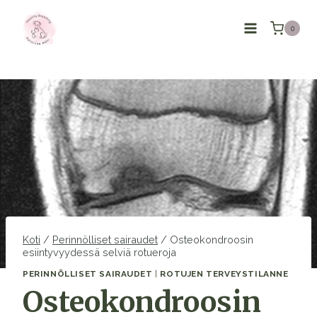
Siirry
sisältöön
0
Koti
/
Perinnölliset sairaudet
/
Osteokondroosin
esiintyvyydessä selviä rotueroja
PERINNÖLLISET SAIRAUDET
|
ROTUJEN TERVEYSTILANNE
Osteokondroosin