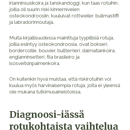
irlanninsusikoira ja tanskandoggi, kun taas rotuihin,
joilla oli suurin riski kinnernivelen
osteokondroosiin, kuuluivat rottweiler, bullmastiffi
ja labradorinnoutaja.
Muita kirjallisuudessa mainittuja tyypillisiä rotuja,
joilla esiintyy osteokondroosia, ovat bokseri,
bordercollie, bouvier, bullterrieri, dalmatiankoira,
englanninsetteri, fila brasileiro ja
isosveitsinpaimenkoira.
On kuitenkin hyvä muistaa, että riskirotuihin voi
kuulua myös harvinaisempia rotuja, joita ei yleensä
ole mukana tutkimusaineistoissa.
Diagnoosi-iässä
rotukohtaista vaihtelua