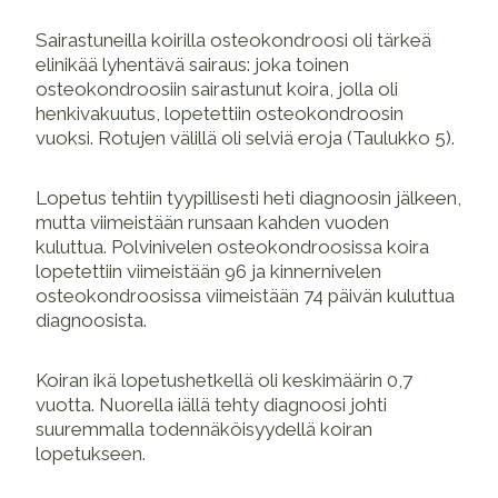
Sairastuneilla koirilla osteokondroosi oli tärkeä
elinikää lyhentävä sairaus: joka toinen
osteokondroosiin sairastunut koira, jolla oli
henkivakuutus, lopetettiin osteokondroosin
vuoksi. Rotujen välillä oli selviä eroja (Taulukko 5).
Lopetus tehtiin tyypillisesti heti diagnoosin jälkeen,
mutta viimeistään runsaan kahden vuoden
kuluttua. Polvinivelen osteokondroosissa koira
lopetettiin viimeistään 96 ja kinnernivelen
osteokondroosissa viimeistään 74 päivän kuluttua
diagnoosista.
Koiran ikä lopetushetkellä oli keskimäärin 0,7
vuotta. Nuorella iällä tehty diagnoosi johti
suuremmalla todennäköisyydellä koiran
lopetukseen.