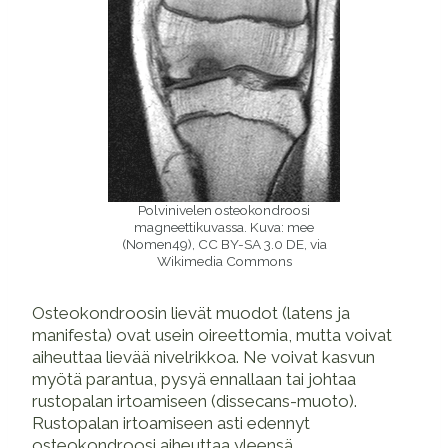
Polvinivelen osteokondroosi
magneettikuvassa. Kuva: mee
(Nomen49), CC BY-SA 3.0 DE, via
Wikimedia Commons
Osteokondroosin lievät muodot (latens ja
manifesta) ovat usein oireettomia, mutta voivat
aiheuttaa lievää nivelrikkoa. Ne voivat kasvun
myötä parantua, pysyä ennallaan tai johtaa
rustopalan irtoamiseen (dissecans-muoto).
Rustopalan irtoamiseen asti edennyt
osteokondroosi aiheuttaa yleensä