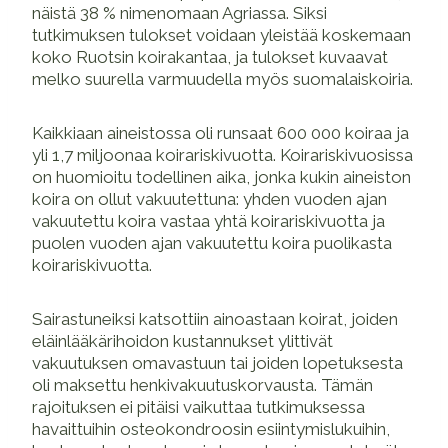
näistä 38 % nimenomaan Agriassa. Siksi
tutkimuksen tulokset voidaan yleistää koskemaan
koko Ruotsin koirakantaa, ja tulokset kuvaavat
melko suurella varmuudella myös suomalaiskoiria.
Kaikkiaan aineistossa oli runsaat 600 000 koiraa ja
yli 1,7 miljoonaa koirariskivuotta. Koirariskivuosissa
on huomioitu todellinen aika, jonka kukin aineiston
koira on ollut vakuutettuna: yhden vuoden ajan
vakuutettu koira vastaa yhtä koirariskivuotta ja
puolen vuoden ajan vakuutettu koira puolikasta
koirariskivuotta.
Sairastuneiksi katsottiin ainoastaan koirat, joiden
eläinlääkärihoidon kustannukset ylittivät
vakuutuksen omavastuun tai joiden lopetuksesta
oli maksettu henkivakuutuskorvausta. Tämän
rajoituksen ei pitäisi vaikuttaa tutkimuksessa
havaittuihin osteokondroosin esiintymislukuihin,