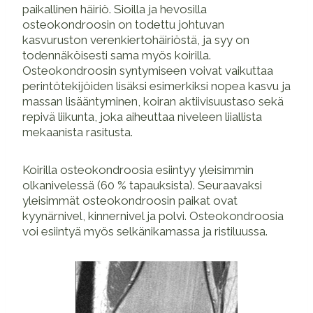
paikallinen häiriö. Sioilla ja hevosilla
osteokondroosin on todettu johtuvan
kasvuruston verenkiertohäiriöstä, ja syy on
todennäköisesti sama myös koirilla.
Osteokondroosin syntymiseen voivat vaikuttaa
perintötekijöiden lisäksi esimerkiksi nopea kasvu ja
massan lisääntyminen, koiran aktiivisuustaso sekä
repivä liikunta, joka aiheuttaa niveleen liiallista
mekaanista rasitusta.
Koirilla osteokondroosia esiintyy yleisimmin
olkanivelessä (60 % tapauksista). Seuraavaksi
yleisimmät osteokondroosin paikat ovat
kyynärnivel, kinnernivel ja polvi. Osteokondroosia
voi esiintyä myös selkänikamassa ja ristiluussa.