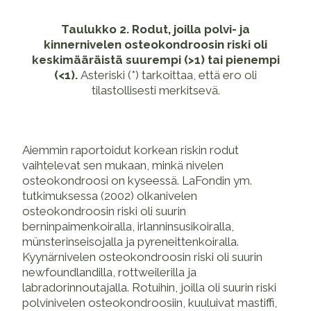
Taulukko 2. Rodut, joilla polvi- ja
kinnernivelen osteokondroosin riski oli
keskimääräistä suurempi (>1) tai pienempi
(<1).
Asteriski (*) tarkoittaa, että ero oli
tilastollisesti merkitsevä.
Aiemmin raportoidut korkean riskin rodut
vaihtelevat sen mukaan, minkä nivelen
osteokondroosi on kyseessä. LaFondin ym.
tutkimuksessa (2002) olkanivelen
osteokondroosin riski oli suurin
berninpaimenkoiralla, irlanninsusikoiralla,
münsterinseisojalla ja pyreneittenkoiralla.
Kyynärnivelen osteokondroosin riski oli suurin
newfoundlandilla, rottweilerilla ja
labradorinnoutajalla. Rotuihin, joilla oli suurin riski
polvinivelen osteokondroosiin, kuuluivat mastiffi,