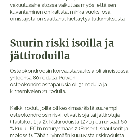
vakuutusaineistossa vaikuttaa myös, että sen
kuvantaminen on kallista, minkä vuoksi osa
omistajista on saattanut kieltäytyä tutkimuksesta.
Suurin riski isoilla ja
jättiroduilla
Osteokondroosin korvaustapauksia oli aineistossa
yhteensä 80 rodulla. Polven
osteokondroositapauksia oli 31 rodulla ja
kinnernivelen 21 rodulla.
Kaikki rodut, joilla oli keskimääräistä suurempi
osteokondroosin riski, olivat isoja tai jättirotuja
(Taulukot 1 ja 2). Riskiroduista 12/19 eli runsaat 60
% kuului FCI:n roturyhmään 2 (Pinserit, snautserit ja
molossit). Tähän ryhmään kuuluvista riskiroduista