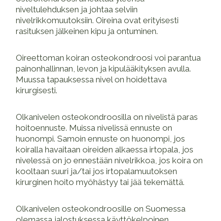
niveltulehduksen ja johtaa selviin
nivelrikkomuutoksiin. Oireina ovat erityisesti
rasituksen jälkeinen kipu ja ontuminen.
Oireettoman koiran osteokondroosi voi parantua
painonhallinnan, levon ja kipulääkityksen avulla.
Muussa tapauksessa nivel on hoidettava
kirurgisesti.
Olkanivelen osteokondroosilla on nivelistä paras
hoitoennuste. Muissa nivelissä ennuste on
huonompi. Samoin ennuste on huonompi, jos
koiralla havaitaan oireiden alkaessa irtopala, jos
nivelessä on jo ennestään nivelrikkoa, jos koira on
kooltaan suuri ja/tai jos irtopalamuutoksen
kirurginen hoito myöhästyy tai jää tekemättä.
Olkanivelen osteokondroosille on Suomessa
olemassa jalostuksessa käyttökelpoinen