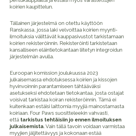
pentukauppiailta ja estäisi myös varastettujen
koirien kaupittelun.
Tällainen järjestelmä on otettu käyttöön
Ranskassa, jossa laki velvoittaa koirien myynti-
ilmoituksia välittävät kauppasivustot tarkistamaan
koirien rekisteröinnin. Rekisteröinti tarkistetaan
kansalliseen eläintietokantaan liitetyn integroidun
järjestelmän avulla.
Euroopan komission joulukuussa 2023
julkaisemassa ehdotuksessa koirien ja kissojen
hyvinvoinnin parantamiseen tähtääväksi
asetukseksi ehdotetaan tietokantaa, josta ostajat
voisivat tarkistaa koiran rekisteröinnin. Tämä ei
kuitenkaan estäisi laittomia myyjiä mainostamasta
koiriaan. Four Paws suositteleekin vahvasti,
että
tarkistus tehtäisiin jo ennen ilmoituksen
julkaisemista
. Vain tällä tavoin voidaan varmistaa
myyjien jäljitettävyys ja kokonaan estää