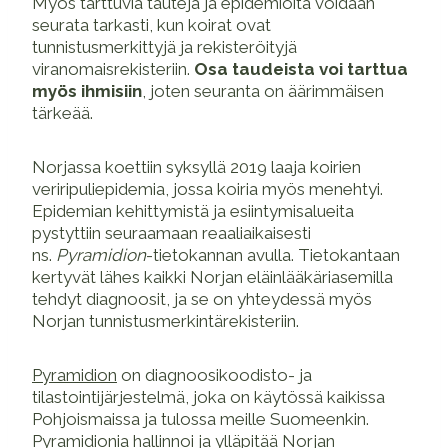
Myös tarttuvia tauteja ja epidemioita voidaan
seurata tarkasti, kun koirat ovat
tunnistusmerkittyjä ja rekisteröityjä
viranomaisrekisteriin.
Osa taudeista voi tarttua
myös ihmisiin
, joten seuranta on äärimmäisen
tärkeää.
Norjassa koettiin syksyllä 2019 laaja koirien
veriripuliepidemia, jossa koiria myös menehtyi.
Epidemian kehittymistä ja esiintymisalueita
pystyttiin seuraamaan reaaliaikaisesti
ns.
Pyramidion
-tietokannan avulla. Tietokantaan
kertyvät lähes kaikki Norjan eläinlääkäriasemilla
tehdyt diagnoosit, ja se on yhteydessä myös
Norjan tunnistusmerkintärekisteriin.
Pyramidion
on diagnoosikoodisto- ja
tilastointijärjestelmä, joka on käytössä kaikissa
Pohjoismaissa ja tulossa meille Suomeenkin.
Pyramidionia hallinnoi ja ylläpitää Norjan