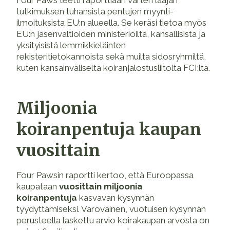
tutkimuksen tuhansista pentujen myynti-
ilmoituksista EU:n alueella. Se keräsi tietoa myös
EU:n jäsenvaltioiden ministeriöiltä, kansallisista ja
yksityisistä lemmikkieläinten
rekisteritietokannoista sekä muilta sidosryhmiltä,
kuten kansainväliseltä koiranjalostusliitolta FCI:ltä.
Miljoonia
koiranpentuja kaupan
vuosittain
Four Pawsin raportti kertoo, että Euroopassa
kaupataan
vuosittain miljoonia
koiranpentuja
kasvavan kysynnän
tyydyttämiseksi. Varovainen, vuotuisen kysynnän
perusteella laskettu arvio koirakaupan arvosta on