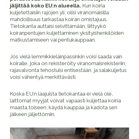
jäljittää koko EU:n alueella.
Kun koiria
kuljetettaisiin rajojen yli, olisi viranomaisilla
mahdollisuus tarkastaa koiran omistajuus.
Tietokanta auttaisi selvittämään, liittyykö
koiranpentujen kuljettaminen yksityishenkilöiden
matkustamiseen vai pentukauppaan.
Jos vielä lemmikkieläinpassinkin voisi saada vain
koiralle, joka on rekisteröity viranomaisrekisteriin,
rajavalvonta tehostuisi entisestään, ja salakuljetus
voisi vähentyä merkittävästi.
Koska EU:n laajuista tietokantaa ei vielä ole,
laittomat myyjät voivat vapaasti kuljettaa koiria
maasta toiseen, käydä kauppaa ja kadota sen
jälkeen jäljettömiin.