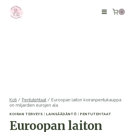
Siirry
sisältöön
0
Koti
/
Pentutehtaat
/
Euroopan laiton koiranpentukauppa
on miljardien eurojen ala
KOIRAN TERVEYS
|
LAINSÄÄDÄNTÖ
|
PENTUTEHTAAT
Euroopan laiton