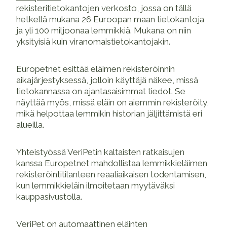
rekisteritietokantojen verkosto, jossa on tällä
hetkellä mukana 26 Euroopan maan tietokantoja
ja yli 100 miljoonaa lemmikkiä. Mukana on niin
yksityisiä kuin viranomaistietokantojakin.
Europetnet esittää eläimen rekisteröinnin
aikajärjestyksessä, jolloin käyttäjä näkee, missä
tietokannassa on ajantasaisimmat tiedot. Se
näyttää myös, missä eläin on aiemmin rekisteröity,
mikä helpottaa lemmikin historian jäljittämistä eri
alueilla.
Yhteistyössä VeriPetin kaltaisten ratkaisujen
kanssa Europetnet mahdollistaa lemmikkieläimen
rekisteröintitilanteen reaaliaikaisen todentamisen,
kun lemmikkieläin ilmoitetaan myytäväksi
kauppasivustolla.
VeriPet
on automaattinen eläinten