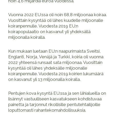
noin 4,6 miljardia euroa vuodessa.
Vuonna 2022 EU:ssa oli noin 68,8 miljoonaa koiraa.
Vuosittain kysyntää oli lähes kuudelle miljoonalle
koiranpennulle. Vuodesta 2019 EU:n
koirapopulaatio on kasvanut yli yhdeksällä
miljoonalla koiralla.
Kun mukaan luetaan EU:n naapurimaista Sveitsi,
Englanti, Norja, Venäjä ja Turkki, koiria oli vuonna
2022 yhteensä runsaat sata miljoonaa. Vuosittain
kysyntää oli lähes yhdeksälle miljoonalle
koiranpennulle. Vuodesta 2019 koirien lukumäärä
on kasvanut yli 13 miljoonalla koiralla.
Pentujen kova kysyntä EU:ssa ja sen lähialueilla on
lisännyt vastuulliseen kasvatukseen kohdistuvaa
painetta ja tarjonnut rikollisille pentutehtailijoille
loputtomasti rahantekomahdollisuuksia.