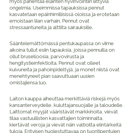
myös pahentaa eläinten hyvinvointiin liittyviä
ongelmia. Useimmissa tapauksissa pennut
kasvatetaan epäinhimillisissä oloissa ja erotetaan
emoistaan liian varhain. Pennut ovat
stressaantuneita ja alttiita sairauksille.
Sääntelemättömässä pentukaupassa on viime
aikoina tullut esiin tapauksia, joissa pennuilla on
ollut bruselloosia, parvovirusta ja
hengitystieinfektioita. Pennut ovat olleet
kuivuneita ja pahoinpideltyjä, ja monet niistä ovat
menehtyneet pian saavuttuaan uusien
omistajiensa luo.
Laiton kauppa aiheuttaa merkittäviä riskejä myös
kansanterveydelle, kuluttajansuojalle ja taloudelle.
Laittomat myyjät vääristävät markkinoita, vievät
tilaa vastuullisten kasvattajien toiminnalta,
kiertävät veroja ja vievät näin valtioilta elintärkeitä
tuloja. Erityisen huolestuttavaa on tuontipentujen