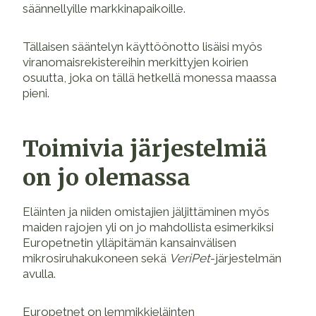
säännellyille markkinapaikoille.
Tällaisen sääntelyn käyttöönotto lisäisi myös
viranomaisrekistereihin merkittyjen koirien
osuutta, joka on tällä hetkellä monessa maassa
pieni.
Toimivia järjestelmiä
on jo olemassa
Eläinten ja niiden omistajien jäljittäminen myös
maiden rajojen yli on jo mahdollista esimerkiksi
Europetnetin ylläpitämän kansainvälisen
mikrosiruhakukoneen sekä
VeriPet
-järjestelmän
avulla.
Europetnet
on lemmikkieläinten