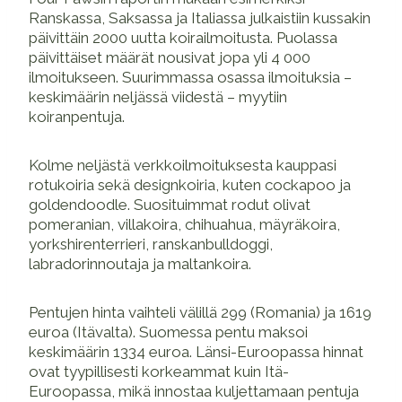
Ranskassa, Saksassa ja Italiassa julkaistiin kussakin
päivittäin 2000 uutta koirailmoitusta. Puolassa
päivittäiset määrät nousivat jopa yli 4 000
ilmoitukseen. Suurimmassa osassa ilmoituksia –
keskimäärin neljässä viidestä – myytiin
koiranpentuja.
Kolme neljästä verkkoilmoituksesta kauppasi
rotukoiria sekä designkoiria, kuten cockapoo ja
goldendoodle. Suosituimmat rodut olivat
pomeranian, villakoira, chihuahua, mäyräkoira,
yorkshirenterrieri, ranskanbulldoggi,
labradorinnoutaja ja maltankoira.
Pentujen hinta vaihteli välillä 299 (Romania) ja 1619
euroa (Itävalta). Suomessa pentu maksoi
keskimäärin 1334 euroa. Länsi-Euroopassa hinnat
ovat tyypillisesti korkeammat kuin Itä-
Euroopassa, mikä innostaa kuljettamaan pentuja