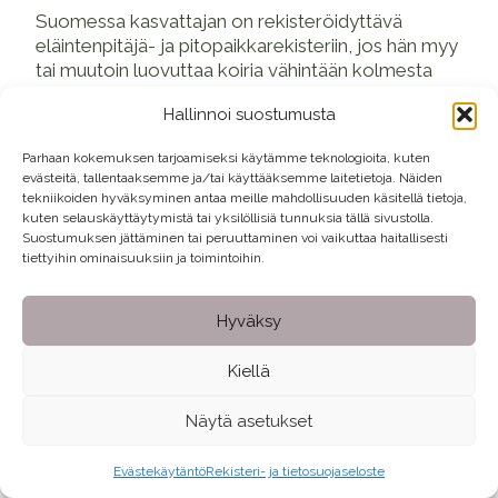
Suomessa kasvattajan on rekisteröidyttävä
eläintenpitäjä- ja pitopaikkarekisteriin, jos hän myy
tai muutoin luovuttaa koiria vähintään kolmesta
itse kasvatetusta pentueesta vuodessa; myy,
Hallinnoi suostumusta
muutoin luovuttaa tai välittää vähintään 10 muuta
kuin itse kasvattamaansa koiraa vuodessa ja/tai
Parhaan kokemuksen tarjoamiseksi käytämme teknologioita, kuten
jos hän pitää vähintään seitsemää yli 6 kuukauden
evästeitä, tallentaaksemme ja/tai käyttääksemme laitetietoja. Näiden
ikäistä koiraa. Esimerkiksi Itävallassa jokaisen
tekniikoiden hyväksyminen antaa meille mahdollisuuden käsitellä tietoja,
kasvattajan on rekisteröidyttävä. Italiassa
kuten selauskäyttäytymistä tai yksilöllisiä tunnuksia tällä sivustolla.
Suostumuksen jättäminen tai peruuttaminen voi vaikuttaa haitallisesti
rekisteröityminen on pakollista kasvattajille, joilla
tiettyihin ominaisuuksiin ja toimintoihin.
on vähintään viisi jalostusnarttua, ja jotka
kasvattavat vähintään 30 pentua vuodessa.
Hyväksy
Pienimuotoista kasvatusta harjoittavien
Kiellä
kasvattajien vapauttaminen rekisteröitymisestä
luo järjestelmään
porsaanreiän
, jonka avulla
Näytä asetukset
suurempiakin pentumääriä tuottava ja myyvä
kasvattaja voi esiintyä pienimuotoista toimintaa
harjoittavana.
Evästekäytäntö
Rekisteri- ja tietosuojaseloste