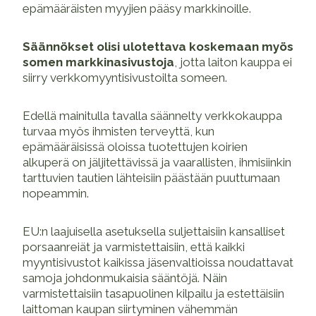
epämääräisten myyjien pääsy markkinoille.
Säännökset olisi ulotettava koskemaan myös
somen markkinasivustoja
, jotta laiton kauppa ei
siirry verkkomyyntisivustoilta someen.
Edellä mainitulla tavalla säännelty verkkokauppa
turvaa myös ihmisten terveyttä, kun
epämääräisissä oloissa tuotettujen koirien
alkuperä on jäljitettävissä ja vaarallisten, ihmisiinkin
tarttuvien tautien lähteisiin päästään puuttumaan
nopeammin.
EU:n laajuisella asetuksella suljettaisiin kansalliset
porsaanreiät ja varmistettaisiin, että kaikki
myyntisivustot kaikissa jäsenvaltioissa noudattavat
samoja johdonmukaisia sääntöjä. Näin
varmistettaisiin tasapuolinen kilpailu ja estettäisiin
laittoman kaupan siirtyminen vähemmän