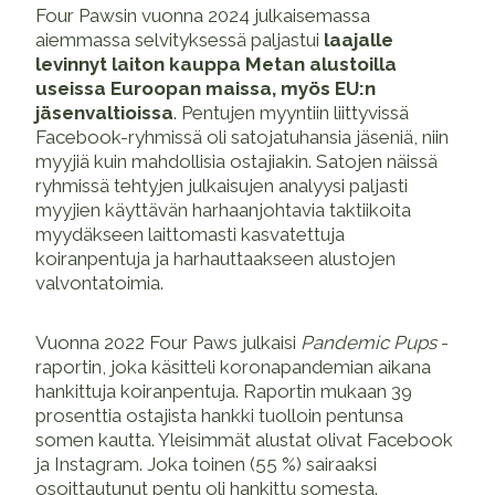
Four Pawsin vuonna 2024 julkaisemassa
aiemmassa selvityksessä paljastui
laajalle
levinnyt laiton kauppa Metan alustoilla
useissa Euroopan maissa, myös EU:n
jäsenvaltioissa
. Pentujen myyntiin liittyvissä
Facebook-ryhmissä oli satojatuhansia jäseniä, niin
myyjiä kuin mahdollisia ostajiakin. Satojen näissä
ryhmissä tehtyjen julkaisujen analyysi paljasti
myyjien käyttävän harhaanjohtavia taktiikoita
myydäkseen laittomasti kasvatettuja
koiranpentuja ja harhauttaakseen alustojen
valvontatoimia.
Vuonna 2022 Four Paws julkaisi
Pandemic Pups
-
raportin, joka käsitteli koronapandemian aikana
hankittuja koiranpentuja. Raportin mukaan 39
prosenttia ostajista hankki tuolloin pentunsa
somen kautta. Yleisimmät alustat olivat Facebook
ja Instagram. Joka toinen (55 %) sairaaksi
osoittautunut pentu oli hankittu somesta.