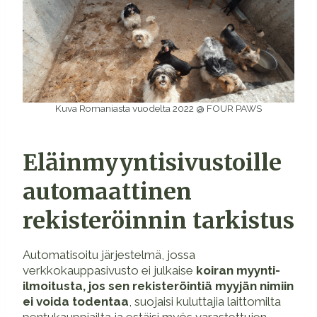
Kuva Romaniasta vuodelta 2022 @ FOUR PAWS
Eläinmyyntisivustoille
automaattinen
rekisteröinnin tarkistus
Automatisoitu järjestelmä, jossa
verkkokauppasivusto ei julkaise
koiran myynti-
ilmoitusta, jos sen rekisteröintiä myyjän nimiin
ei voida todentaa
, suojaisi kuluttajia laittomilta