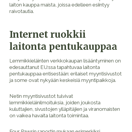
laiton kauppa maista, joissa edelleen esiintyy
raivotautia.
Internet ruokkii
laitonta pentukauppaa
Lemmikkieläinten verkkokaupan lisääntyminen on
edesauttanut EU:ssa tapahtuvaa laitonta
pentukauppaa entisestään: erilaiset myyntisivustot
ja some ovat nykyään keskeisiä myyntipaikkoja.
Netin myyntisivustot tulvivat
lemmikkieläinilmoituksia, joiden joukosta
kuluttajien, sivustojen ylläpitäjien ja viranomaisten
on vaikea havaita laitonta toimintaa.
Four Pawsin raportin mukaan esimerkiksi