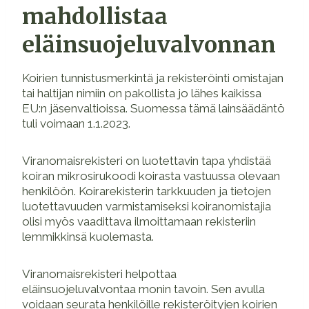
mahdollistaa
eläinsuojeluvalvonnan
Koirien tunnistusmerkintä ja rekisteröinti omistajan
tai haltijan nimiin on pakollista jo lähes kaikissa
EU:n jäsenvaltioissa. Suomessa tämä lainsäädäntö
tuli voimaan 1.1.2023.
Viranomaisrekisteri on luotettavin tapa yhdistää
koiran mikrosirukoodi koirasta vastuussa olevaan
henkilöön. Koirarekisterin tarkkuuden ja tietojen
luotettavuuden varmistamiseksi koiranomistajia
olisi myös vaadittava ilmoittamaan rekisteriin
lemmikkinsä kuolemasta.
Viranomaisrekisteri helpottaa
eläinsuojeluvalvontaa monin tavoin. Sen avulla
voidaan seurata henkilöille rekisteröityjen koirien