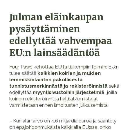
Julman eläinkaupan
pysäyttäminen
edellyttää vahvempaa
EU:n lainsäädäntöä
Four Paws kehottaa EU:ta tiukempiin toimiin: EU:n
tulee säätää
kaikkien koirien ja muiden
lemmikkieläinten pakollisesta
tunnistusmerkinnästä ja rekisteröinnistä
sekä
edellyttää
myyntisivustoihin järjestelmiä
, joilla
koirien rekisteröinnit ja haltijat/omistajat
varmistetaan ennen ilmoitusten julkaisemista.
– Kun alan arvo on 4,6 miljardia euroa ja sääntely
on epäjohdonmukaista kaikkialla EU:ssa, onko