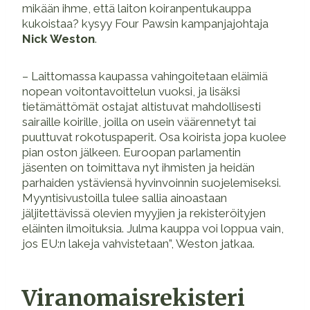
mikään ihme, että laiton koiranpentukauppa
kukoistaa? kysyy Four Pawsin kampanjajohtaja
Nick Weston
.
– Laittomassa kaupassa vahingoitetaan eläimiä
nopean voitontavoittelun vuoksi, ja lisäksi
tietämättömät ostajat altistuvat mahdollisesti
sairaille koirille, joilla on usein väärennetyt tai
puuttuvat rokotuspaperit. Osa koirista jopa kuolee
pian oston jälkeen. Euroopan parlamentin
jäsenten on toimittava nyt ihmisten ja heidän
parhaiden ystäviensä hyvinvoinnin suojelemiseksi.
Myyntisivustoilla tulee sallia ainoastaan
jäljitettävissä olevien myyjien ja rekisteröityjen
eläinten ilmoituksia. Julma kauppa voi loppua vain,
jos EU:n lakeja vahvistetaan”, Weston jatkaa.
Viranomaisrekisteri