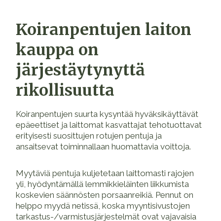
Koiranpentujen laiton
kauppa on
järjestäytynyttä
rikollisuutta
Koiranpentujen suurta kysyntää hyväksikäyttävät
epäeettiset ja laittomat kasvattajat tehotuottavat
erityisesti suosittujen rotujen pentuja ja
ansaitsevat toiminnallaan huomattavia voittoja.
Myytäviä pentuja kuljetetaan laittomasti rajojen
yli, hyödyntämällä lemmikkieläinten liikkumista
koskevien säännösten porsaanreikiä. Pennut on
helppo myydä netissä, koska myyntisivustojen
tarkastus-/varmistusjärjestelmät ovat vajavaisia