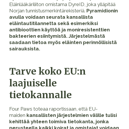
Eläinlääkäriliiton omistama DyreID, joka ylläpitää
Norjan tunnistusmerkintärekisteriä.
Pyramidionin
avulla voidaan seurata kansallista
eläintautitilannetta sekä esimerkiksi
antibioottien käyttöä ja moniresistenttien
bakteerien esiintymistä. Järjestelmästä
saadaan tietoa myös eläinten perinnöllisistä
sairauksista.
Tarve koko EU:n
laajuiselle
tietokannalle
Four Paws toteaa raportissaan, että EU-
maiden
kansallisten järjestelmien välille tulisi
kehittää yhteen toimiva tietokanta, jonka
perusteella kaikki koirat ja omistajat voidaan