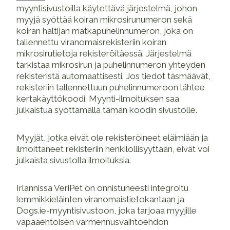
myyntisivustoilla käytettävä järjestelmä, johon
myyjä syöttää koiran mikrosirunumeron sekä
koiran haltijan matkapuhelinnumeron, joka on
tallennettu viranomaisrekisteriin koiran
mikrosirutietoja rekisteröitäessä. Järjestelmä
tarkistaa mikrosirun ja puhelinnumeron yhteyden
rekisteristä automaattisesti. Jos tiedot täsmäävät,
rekisteriin tallennettuun puhelinnumeroon lähtee
kertakäyttökoodi. Myynti-ilmoituksen saa
julkaistua syöttämällä tämän koodin sivustolle.
Myyjät, jotka eivät ole rekisteröineet eläimiään ja
ilmoittaneet rekisteriin henkilöllisyyttään, eivät voi
julkaista sivustolla ilmoituksia.
Irlannissa VeriPet on onnistuneesti integroitu
lemmikkieläinten viranomaistietokantaan ja
Dogs.ie-myyntisivustoon, joka tarjoaa myyjille
vapaaehtoisen varmennusvaihtoehdon