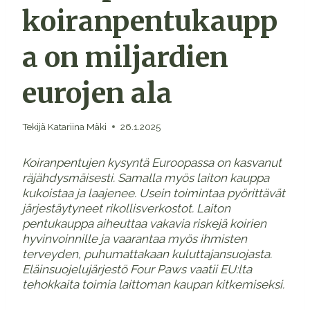
koiranpentukaupp
a on miljardien
eurojen ala
Tekijä
Katariina Mäki
26.1.2025
Koiranpentujen kysyntä Euroopassa on kasvanut
räjähdysmäisesti. Samalla myös laiton kauppa
kukoistaa ja laajenee. Usein toimintaa pyörittävät
järjestäytyneet rikollisverkostot. Laiton
pentukauppa aiheuttaa vakavia riskejä koirien
hyvinvoinnille ja vaarantaa myös ihmisten
terveyden, puhumattakaan kuluttajansuojasta.
Eläinsuojelujärjestö Four Paws vaatii EU:lta
tehokkaita toimia laittoman kaupan kitkemiseksi.