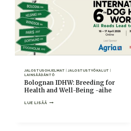
JALOSTUSOHJELMAT
|
JALOSTUSTYÖKALUT
|
LAINSÄÄDÄNTÖ
Bolognan IDHW: Breeding for
Health and Well-Being -aihe
BOLOGNAN
LUE LISÄÄ
IDHW:
BREEDING
FOR
HEALTH
AND