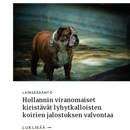
EUROJEN
ALA
LAINSÄÄDÄNTÖ
Hollannin viranomaiset
kiristävät lyhytkalloisten
koirien jalostuksen valvontaa
HOLLANNIN
LUE LISÄÄ