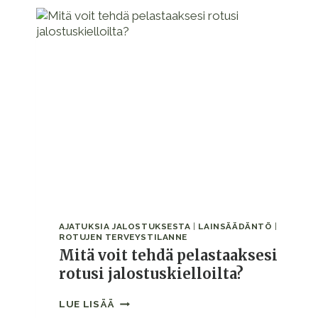
WELL-
BEING
-
AIHE
AJATUKSIA JALOSTUKSESTA
|
LAINSÄÄDÄNTÖ
|
ROTUJEN TERVEYSTILANNE
Mitä voit tehdä pelastaaksesi
rotusi jalostuskielloilta?
MITÄ
LUE LISÄÄ
VOIT