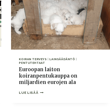
KOIRAN TERVEYS
|
LAINSÄÄDÄNTÖ
|
PENTUTEHTAAT
Euroopan laiton
koiranpentukauppa on
miljardien eurojen ala
EUROOPAN
LUE LISÄÄ
LAITON
KOIRANPENTUKAUPPA
ON
MILJARDIEN