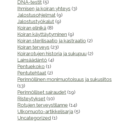
DNA-testit
(5)
Ihmisen ja koiran yhteys
(3)
Jalostusohjelmat
(9)
Jalostustyökalut
(9)
Koiran elinikä
(8)
Koiran käyttäytyminen
(9)
Koiran sterilisaatio ja kastraatio
(2)
Koiran terveys
(23)
Koirarotujen historia ja sukupuu
(2)
Lainsäädäntö
(4)
Pentuekoko
(1)
Pentutehtaat
(2)
Perinnöllinen monimuotoisuus ja sukusiitos
(13)
Perinnölliset sairaudet
(19)
Risteytykset
(10)
Rotujen terveystilanne
(14)
Ulkomuoto-artikkelisarja
(5)
Uncategorized
(1)