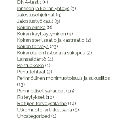
DNA-testit
(5)
Ihmisen ja koiran yhteys
(3)
Jalostusohjelmat
(9)
Jalostustyökalut
(9)
Koiran elinikä
(8)
Koiran käyttäytyminen
(9)
Koiran sterilisaatio ja kastraatio
(2)
Koiran terveys
(23)
Koirarotujen historia ja sukupuu
(2)
Lainsäädäntö
(4)
Pentuekoko
(1)
Pentutehtaat
(2)
Perinnöllinen monimuotoisuus ja sukusiitos
(13)
Perinnölliset sairaudet
(19)
Risteytykset
(10)
Rotujen terveystilanne
(14)
Ulkomuoto-artikkelisarja
(5)
Uncategorized
(1)