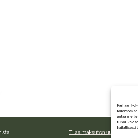
Parhaan kok
tallentaaks
antaa meille
tunnuksia tä
haitallisesti
nista
Tilaa maksuton uutiskirje