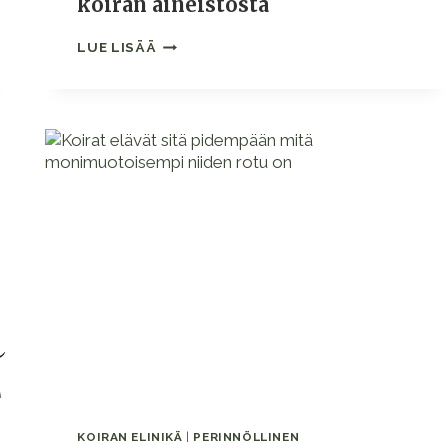
koiran aineistosta
TUTKIMUS
LUE LISÄÄ
SELVITTI
GEENIVIRHEIDEN
ESIINTYVYYTTÄ
JA
MERKITYSTÄ
YLI
MILJOONAN
KOIRAN
AINEISTOSTA
KOIRAN ELINIKÄ
|
PERINNÖLLINEN