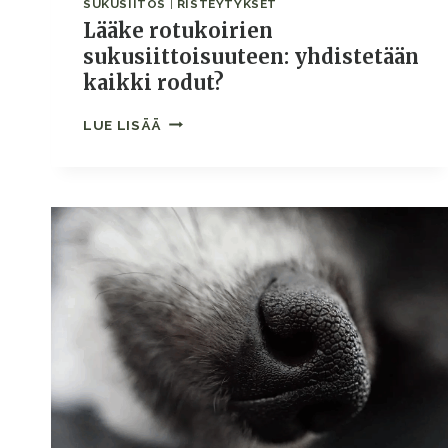
SUKUSIITOS
|
RISTEYTYKSET
Lääke rotukoirien
sukusiittoisuuteen: yhdistetään
kaikki rodut?
LÄÄKE
LUE LISÄÄ
ROTUKOIRIEN
SUKUSIITTOISUUTEEN:
YHDISTETÄÄN
KAIKKI
RODUT?