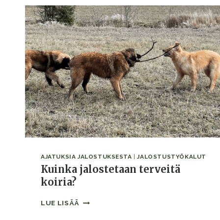
%?
YKSI
LUKU,
KAKSI
TÄYSIN
ERI
TARINAA
SAMAN
RODUN
PERIMÄSTÄ
AJATUKSIA JALOSTUKSESTA
|
JALOSTUSTYÖKALUT
Kuinka jalostetaan terveitä
koiria?
KUINKA
LUE LISÄÄ
JALOSTETAAN
TERVEITÄ