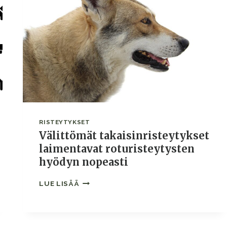
RISTEYTYKSET
Välittömät takaisinristeytykset
laimentavat roturisteytysten
hyödyn nopeasti
VÄLITTÖMÄT
LUE LISÄÄ
TAKAISINRISTEYTYKSET
LAIMENTAVAT
ROTURISTEYTYSTEN
HYÖDYN
NOPEASTI