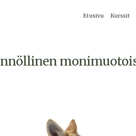
Etusivu
Kurssit
innöllinen monimuotoi