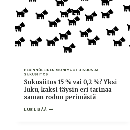
PERINNÖLLINEN MONIMUOTOISUUS JA
SUKUSIITOS
Sukusiitos 15 % vai 0,2 %? Yksi
luku, kaksi täysin eri tarinaa
saman rodun perimästä
SUKUSIITOS
LUE LISÄÄ
15
%
VAI
0,2