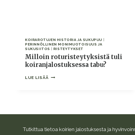
KOIRAROTUJEN HISTORIA JA SUKUPUU
|
PERINNÖLLINEN MONIMUOTOISUUS JA
SUKUSIITOS
|
RISTEYTYKSET
Milloin roturisteytyksistä tuli
koiranjalostuksessa tabu?
MILLOIN
LUE LISÄÄ
ROTURISTEYTYKSISTÄ
TULI
KOIRANJALOSTUKSESSA
TABU?
Tutkittua tietoa koirien jalostuksesta ja hyvinvoin