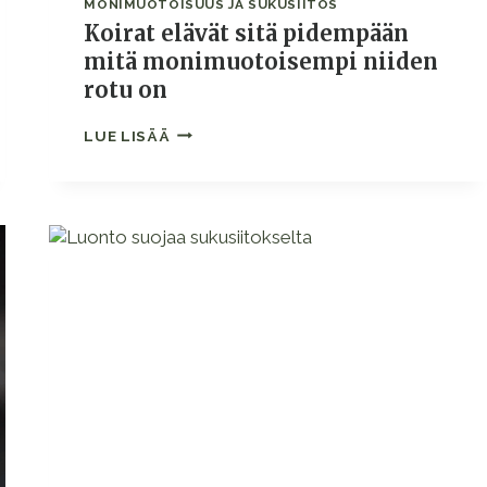
MONIMUOTOISUUS JA SUKUSIITOS
Koirat elävät sitä pidempään
mitä monimuotoisempi niiden
rotu on
KOIRAT
LUE LISÄÄ
ELÄVÄT
SITÄ
PIDEMPÄÄN
MITÄ
MONIMUOTOISEMPI
NIIDEN
ROTU
ON