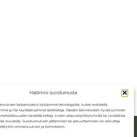
Hallinnoi suostumusta
emuksen tarjoamiseksi käytämme teknologioita, kuten evästeitä,
emme ja/tai käyttääksemme laitetietoja. Näiden tekniikoiden hyväksyminen
 mahdollisuuden käsitellä tietoja, kuten selauskäyttäytymistä tai yksilöllisiä
llä sivustolla. Suostumuksen jättäminen tai peruuttaminen voi vaikuttaa
 tiettyihin ominaisuuksiin ja toimintoihin.