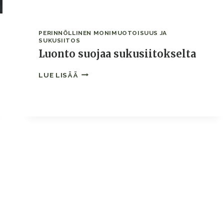
PERINNÖLLINEN MONIMUOTOISUUS JA
SUKUSIITOS
Luonto suojaa sukusiitokselta
LUONTO
LUE LISÄÄ
SUOJAA
SUKUSIITOKSELTA