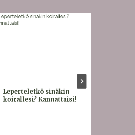
Leperteletkö sinäkin
Geenit
koirallesi? Kannattaisi!
monige
sairau
Ensimm
labrad
ristisi