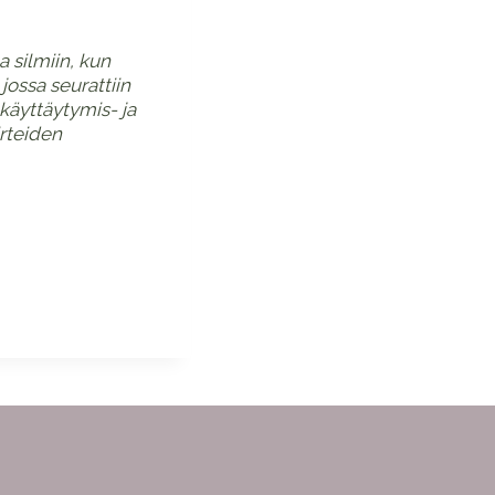
a silmiin, kun
jossa seurattiin
 käyttäytymis- ja
irteiden