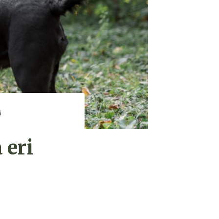
ä
 eri