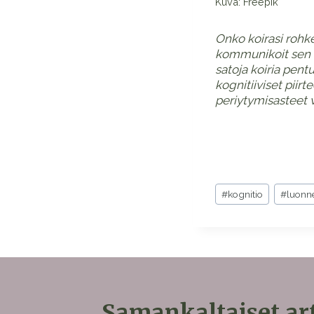
Kuva: Freepik
Onko koirasi rohke
kommunikoit sen k
satoja koiria pent
kognitiiviset piirt
periytymisasteet 
Avainsanat:
#
kognitio
#
luonn
Samankaltaiset art