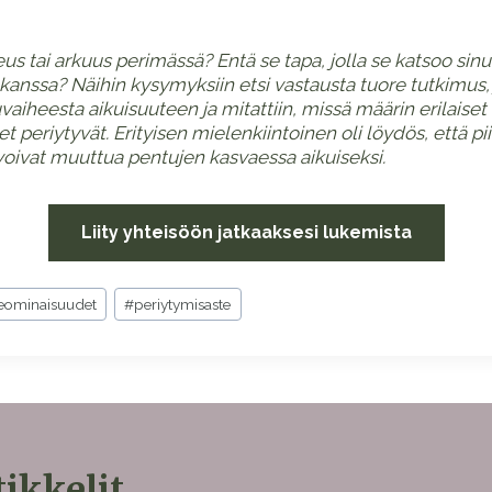
us tai arkuus perimässä? Entä se tapa, jolla se katsoo sinu
anssa? Näihin kysymyksiin etsi vastausta tuore tutkimus, 
uvaiheesta aikuisuuteen ja mitattiin, missä määrin erilaiset
eet periytyvät.
Erityisen mielenkiintoinen oli löydös, että pi
voivat muuttua pentujen kasvaessa aikuiseksi.
Liity yhteisöön jatkaaksesi lukemista
eominaisuudet
#
periytymisaste
ikkelit