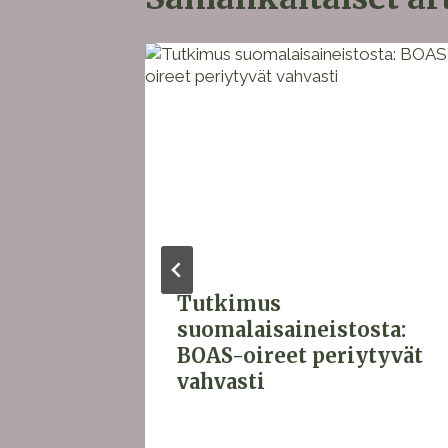
Tutkimus
o on
suomalaisaineistosta:
raus
BOAS-oireet periytyvät
vahvasti