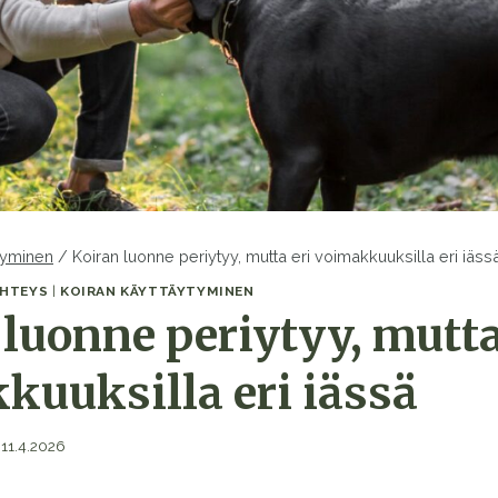
tyminen
/
Koiran luonne periytyy, mutta eri voimakkuuksilla eri iäss
YHTEYS
|
KOIRAN KÄYTTÄYTYMINEN
luonne periytyy, mutta
kuuksilla eri iässä
11.4.2026