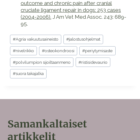
outcome and chronic pain after cranial
cruciate ligament repair in dogs: 253 cases
(2004-2006).
J Am Vet Med Assoc. 243: 689-
95.
Avainsanat:
#
Agria vakuutusaineisto
#
jalostusohjelmat
#
nivelrikko
#
osteokondroosi
#
periytymisaste
#
polvilumpion sijoiltaanmeno
#
ristisidevaurio
#
suora takajalka
Samankaltaiset
artikkelit