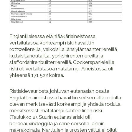
Englantilaisessa eläinlääkäriaineistossa
vertailutasoa korkeampi riski havaittiin
rottweilereilla, valkoisilla länsiylämaanterriereillä,
kultaisillanoutajilla, yorkshirenterriereillä ja
staffordshirenbullterriereillä. Cockerspanieleilla
riski oli vertailutasoa matalampi. Aineistossa oli
yhteensä 171 522 koiraa.
Ristisidevauriosta johtuvan eutanasian osalta
Engdahlin aineistossa havaittiin seitsemällä rodulla
olevan merkitsevästi korkeampi ja yhdellä rodulla
merkitsevästi matalampi suhteellinen riski
(Taulukko 2). Suurin eutanasiariski oli
bordeauxindoggilla ja cane corsolla, pienin
mäyräkoiralla. Narttujen ja urosten välillä ei ollut