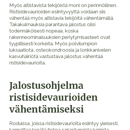
Myös altistavista tekijöistä moni on perinnöllinen.
Ristisidevaurioiden esiintyvyyttä voidaan siis
vähentää myös altistavia tekijöitä vähentämällä.
Takakulmauksia parantava jalostus olisi
todennäköisesti nopeaa, koska
rakenneominaisuuksien periytymisasteet ovat
tyypillisesti korkeita. Myös polvilumpion
luksaatiota, osteokondroosia ja lonkkanivelen
kasvuhäiriötä vastustava jalostus vähentää
ristisidevaurioita.
Jalostusohjelma
ristisidevaurioiden
vähentämiseksi
Roduissa, joissa ristisidevaurioita esiintyy yleisesti,
kannattaa kerätä tietoa sairastuneista koirista.