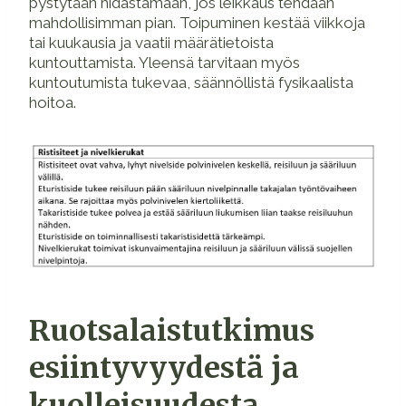
pystytään hidastamaan, jos leikkaus tehdään
mahdollisimman pian. Toipuminen kestää viikkoja
tai kuukausia ja vaatii määrätietoista
kuntouttamista. Yleensä tarvitaan myös
kuntoutumista tukevaa, säännöllistä fysikaalista
hoitoa.
Ruotsalaistutkimus
esiintyvyydestä ja
kuolleisuudesta