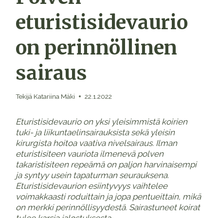
eturistisidevaurio
on perinnöllinen
sairaus
Tekijä
Katariina Mäki
22.1.2022
Eturistisidevaurio on yksi yleisimmistä koirien
tuki- ja liikuntaelinsairauksista sekä yleisin
kirurgista hoitoa vaativa nivelsairaus. Ilman
eturistisiteen vauriota ilmenevä polven
takaristisiteen repeämä on paljon harvinaisempi
ja syntyy usein tapaturman seurauksena.
Eturistisidevaurion esiintyvyys vaihtelee
voimakkaasti roduittain ja jopa pentueittain, mikä
on merkki perinnöllisyydestä. Sairastuneet koirat
tulee karsia jalostuksesta.