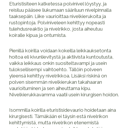
Eturistisiteen katketessa polvinivel löystyy, ja
reisiluu pääsee liukumaan sääriluun nivelpinnalla
taaksepäin. Liike vaurioittaa nivelkierukoita ja
rustopintoja. Polviniveleen kehittyy nopeasti
tulehdusreaktio ja nivelrikko, josta aiheutuu
koiralle kipua ja ontumista.
Pienillä koirilla voidaan kokeilla leikkauksetonta
hoitoa eli kivunlievitystä ja aktiivista kuntoutusta,
vaikka leikkaus onkin suositeltavampi ja usein
tuloksellisempi vaihtoehto. Tällöin polveen
yleensä kehittyy nivelrikkoa. Lisäksi riskinä on
polven sisemmän nivelkierukan takahaaran
vaurioituminen ja sen aiheuttama kipu.
Nivelkierukkavamma vaatii usein kirurgisen hoidon.
Isommilla koirilla eturistisidevaurio hoidetaan aina
kirurgisesti. Tämäkään ei täysin estä nivelrikon
kehittymistä, mutta nivelrikon etenemistä