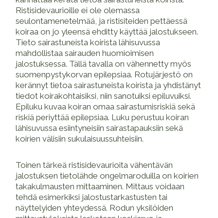
Ristisidevaurioille ei ole olemassa
seulontamenetelmää, ja ristisiteiden pettäessä
koiraa on jo yleensä ehditty käyttää jalostukseen.
Tieto sairastuneista koirista lähisuvussa
mahdollistaa sairauden huomioimisen
jalostuksessa. Tällä tavalla on vähennetty myös
suomenpystykorvan epilepsiaa. Rotujärjestö on
kerännyt tietoa sairastuneista koirista ja yhdistänyt
tiedot koirakohtaisiksi, niin sanotuiksi epiluvuiksi.
Epiluku kuvaa koiran omaa sairastumisriskiä sekä
riskiä periyttää epilepsiaa. Luku perustuu koiran
lähisuvussa esiintyneisiin sairastapauksiin sekä
koirien välisiin sukulaisuussuhteisiin.
Toinen tärkeä ristisidevaurioita vähentävän
jalostuksen tietolähde ongelmaroduilla on koirien
takakulmausten mittaaminen. Mittaus voidaan
tehdä esimerkiksi jalostustarkastusten tai
näyttelyiden yhteydessä. Rodun yksilöiden