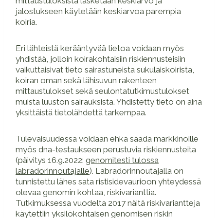
mittaustuloksista lasketaan keskiarvo ja
jalostukseen käytetään keskiarvoa parempia
koiria.
Eri lähteistä kerääntyvää tietoa voidaan myös
yhdistää, jolloin koirakohtaisiin riskiennusteisiin
vaikuttaisivat tieto sairastuneista sukulaiskoirista,
koiran oman sekä lähisuvun rakenteen
mittaustulokset sekä seulontatutkimustulokset
muista luuston sairauksista. Yhdistetty tieto on aina
yksittäistä tietolähdettä tarkempaa.
Tulevaisuudessa voidaan ehkä saada markkinoille
myös dna-testaukseen perustuvia riskiennusteita
(päivitys 16.9.2022:
genomitesti tulossa
labradorinnoutajalle
). Labradorinnoutajalla on
tunnistettu lähes sata ristisidevaurioon yhteydessä
olevaa genomin kohtaa, riskivarianttia.
Tutkimuksessa vuodelta 2017 näitä riskivariantteja
käytettiin yksilökohtaisen genomisen riskin