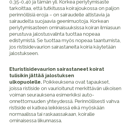
0,35-0,40 ja tämän yli. Korkea periytymisaste
tarkoittaa, että tutkitussa koirajoukossa on paljon
perinnöllisiä eroja – on sairaudelle altistavia ja
sairaudelta suojaavia geenimuotoja. Korkean
periytymisasteen ominaisuuksissa koiran ilmiasuun
perustuva jalostusvalinta tuottaa nopeaa
edistymistä. Se tuottaa myös nopeaa taantumista,
jos ristisidevaurion sairastaneita koiria käytetään
jalostukseen.
Eturistisidevaurion sairastaneet koirat
tulisikin jättää jalostuksen
ulkopuolelle.
Poikkeuksena ovat tapaukset,
joissa ristiside on vaurioitunut merkittävän ulkoisen
voiman seurauksena esimerkiksi auto-
onnettomuuden yhteydessä. Perinnöllisesti vahva
ristiside ei katkea leikkiessä eikä myöskään
normaalissa tai raskaassakaan, koiralle
ominaisessa liikunnassa.