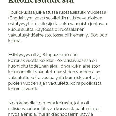
Toukokuussa julkaistussa ruotsalaistutkimuksessa
(Engdahl ym. 2021) selvitettiin ristisidevaurioiden
esiintyvyyttä, riskitekijöitä sekä vaurioista johtuvaa
kuolleisuutta. Käytössä oli ruotsalainen
vakuutusyhtiöaineisto, jossa oli hieman yli 600 000
koiraa.
Esiintyvyys oli 23,8 tapausta 10 000
koirariskivuotta kohden. Koirariskivuosissa on
huomioitu todellinen aika, jonka kukin aineiston
koira on ollut vakuutettuna: yhden vuoden ajan
vakuutettu koira vastaa yhtä koirariskivuotta ja
puolen vuoden ajan vakuutettu koira puolikasta
koirariskivuotta.
Noin kahdella kolmesta koirasta, joilla oli
ristisidevaurioon liittyviä korvaustapahtumia, oli
myös aiempia, muihin diagnooseihin liittyviä