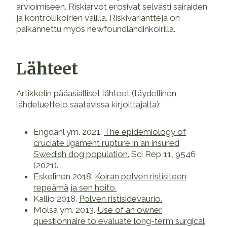
arvioimiseen. Riskiarvot erosivat selvästi sairaiden
ja kontrollikoirien välillä. Riskivariantteja on
paikannettu myös newfoundlandinkoirilla.
Lähteet
Artikkelin pääasialliset lähteet (täydellinen
lähdeluettelo saatavissa kirjoittajalta):
Engdahl ym. 2021.
The epidemiology of
cruciate ligament rupture in an insured
Swedish dog population.
Sci Rep 11, 9546
(2021).
Eskelinen 2018.
Koiran polven ristisiteen
repeämä ja sen hoito.
Kallio 2018.
Polven ristisidevaurio.
Mölsä ym. 2013.
Use of an owner
questionnaire to evaluate long-term surgical