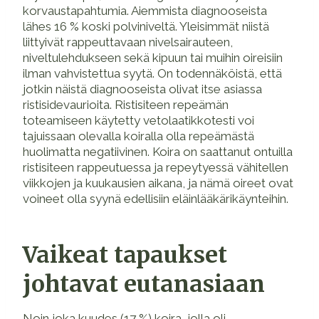
korvaustapahtumia. Aiemmista diagnooseista
lähes 16 % koski polviniveltä. Yleisimmät niistä
liittyivät rappeuttavaan nivelsairauteen,
niveltulehdukseen sekä kipuun tai muihin oireisiin
ilman vahvistettua syytä. On todennäköistä, että
jotkin näistä diagnooseista olivat itse asiassa
ristisidevaurioita. Ristisiteen repeämän
toteamiseen käytetty vetolaatikkotesti voi
tajuissaan olevalla koiralla olla repeämästä
huolimatta negatiivinen. Koira on saattanut ontuilla
ristisiteen rappeutuessa ja repeytyessä vähitellen
viikkojen ja kuukausien aikana, ja nämä oireet ovat
voineet olla syynä edellisiin eläinlääkärikäynteihin.
Vaikeat tapaukset
johtavat eutanasiaan
Noin joka kuudes (17 %) koira, jolla oli