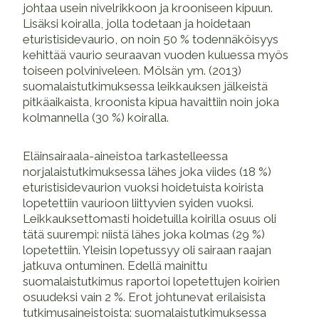
johtaa usein nivelrikkoon ja krooniseen kipuun.
Lisäksi koiralla, jolla todetaan ja hoidetaan
eturistisidevaurio, on noin 50 % todennäköisyys
kehittää vaurio seuraavan vuoden kuluessa myös
toiseen polviniveleen. Mölsän ym. (2013)
suomalaistutkimuksessa leikkauksen jälkeistä
pitkäaikaista, kroonista kipua havaittiin noin joka
kolmannella (30 %) koiralla.
Eläinsairaala-aineistoa tarkastelleessa
norjalaistutkimuksessa lähes joka viides (18 %)
eturistisidevaurion vuoksi hoidetuista koirista
lopetettiin vaurioon liittyvien syiden vuoksi.
Leikkauksettomasti hoidetuilla koirilla osuus oli
tätä suurempi: niistä lähes joka kolmas (29 %)
lopetettiin. Yleisin lopetussyy oli sairaan raajan
jatkuva ontuminen. Edellä mainittu
suomalaistutkimus raportoi lopetettujen koirien
osuudeksi vain 2 %. Erot johtunevat erilaisista
tutkimusaineistoista: suomalaistutkimuksessa