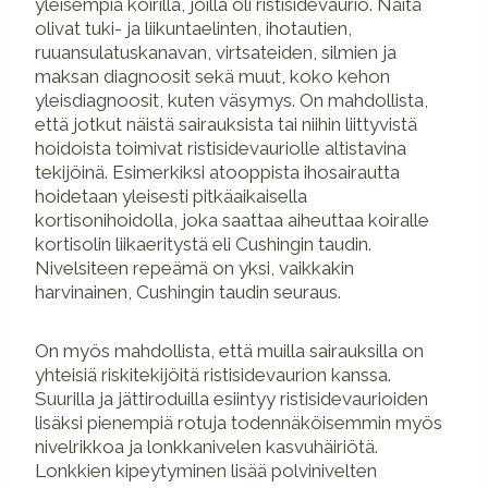
yleisempiä koirilla, joilla oli ristisidevaurio. Näitä
olivat tuki- ja liikuntaelinten, ihotautien,
ruuansulatuskanavan, virtsateiden, silmien ja
maksan diagnoosit sekä muut, koko kehon
yleisdiagnoosit, kuten väsymys. On mahdollista,
että jotkut näistä sairauksista tai niihin liittyvistä
hoidoista toimivat ristisidevauriolle altistavina
tekijöinä. Esimerkiksi atooppista ihosairautta
hoidetaan yleisesti pitkäaikaisella
kortisonihoidolla, joka saattaa aiheuttaa koiralle
kortisolin liikaeritystä eli Cushingin taudin.
Nivelsiteen repeämä on yksi, vaikkakin
harvinainen, Cushingin taudin seuraus.
On myös mahdollista, että muilla sairauksilla on
yhteisiä riskitekijöitä ristisidevaurion kanssa.
Suurilla ja jättiroduilla esiintyy ristisidevaurioiden
lisäksi pienempiä rotuja todennäköisemmin myös
nivelrikkoa ja lonkkanivelen kasvuhäiriötä.
Lonkkien kipeytyminen lisää polvinivelten