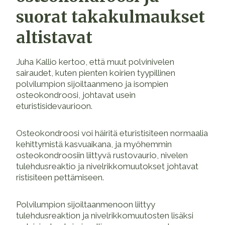
suorat takakulmaukset
altistavat
Juha Kallio kertoo, että muut polvinivelen
sairaudet, kuten pienten koirien tyypillinen
polvilumpion sijoiltaanmeno ja isompien
osteokondroosi, johtavat usein
eturistisidevaurioon.
Osteokondroosi voi häiritä eturistisiteen normaalia
kehittymistä kasvuaikana, ja myöhemmin
osteokondroosiin liittyvä rustovaurio, nivelen
tulehdusreaktio ja nivelrikkomuutokset johtavat
ristisiteen pettämiseen.
Polvilumpion sijoiltaanmenoon liittyy
tulehdusreaktion ja nivelrikkomuutosten lisäksi