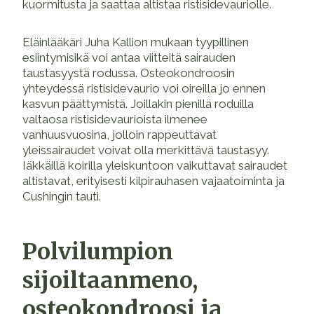
kuormitusta ja saattaa altistaa ristisidevauriolle.
Eläinlääkäri Juha Kallion mukaan tyypillinen
esiintymisikä voi antaa viitteitä sairauden
taustasyystä rodussa. Osteokondroosin
yhteydessä ristisidevaurio voi oireilla jo ennen
kasvun päättymistä. Joillakin pienillä roduilla
valtaosa ristisidevaurioista ilmenee
vanhuusvuosina, jolloin rappeuttavat
yleissairaudet voivat olla merkittävä taustasyy.
Iäkkäillä koirilla yleiskuntoon vaikuttavat sairaudet
altistavat, erityisesti kilpirauhasen vajaatoiminta ja
Cushingin tauti.
Polvilumpion
sijoiltaanmeno,
osteokondroosi ja