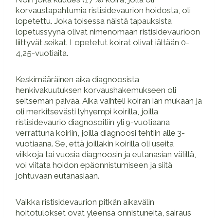
korvaustapahtumia ristisidevaurion hoidosta, oli
lopetettu. Joka toisessa näistä tapauksista
lopetussyynä olivat nimenomaan ristisidevaurioon
liittyvät seikat. Lopetetut koirat olivat iältään 0-
4,25-vuotiaita.
Keskimääräinen aika diagnoosista
henkivakuutuksen korvaushakemukseen oli
seitsemän päivää. Aika vaihteli koiran iän mukaan ja
oli merkitsevästi lyhyempi koirilla, joilla
ristisidevaurio diagnosoitiin yli 9-vuotiaana
verrattuna koiriin, joilla diagnoosi tehtiin alle 3-
vuotiaana. Se, että joillakin koirilla oli useita
viikkoja tai vuosia diagnoosin ja eutanasian välillä,
voi viitata hoidon epäonnistumiseen ja siitä
johtuvaan eutanasiaan.
Vaikka ristisidevaurion pitkän aikavälin
hoitotulokset ovat yleensä onnistuneita, sairaus