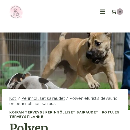
Siirry
sisältöön
0
Koti
/
Perinnölliset sairaudet
/
Polven eturistisidevaurio
on perinnöllinen sairaus
KOIRAN TERVEYS
|
PERINNÖLLISET SAIRAUDET
|
ROTUJEN
TERVEYSTILANNE
Polven