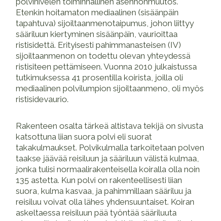
polvinivelen toiminnallinen asennonmuutos.
Etenkin hoitamaton mediaalinen (sisäänpäin
tapahtuva) sijoiltaanmenotaipumus, johon liittyy
sääriluun kiertyminen sisäänpäin, vaurioittaa
ristisidettä. Erityisesti pahimmanasteisen (IV)
sijoiltaanmenon on todettu olevan yhteydessä
ristisiteen pettämiseen. Vuonna 2010 julkaistussa
tutkimuksessa 41 prosentilla koirista, joilla oli
mediaalinen polvilumpion sijoiltaanmeno, oli myös
ristisidevaurio.
Rakenteen osalta tärkeä altistava tekijä on sivusta
katsottuna liian suora polvi eli suorat
takakulmaukset. Polvikulmalla tarkoitetaan polven
taakse jäävää reisiluun ja sääriluun välistä kulmaa,
jonka tulisi normaalirakenteisella koiralla olla noin
135 astetta. Kun polvi on rakenteellisesti liian
suora, kulma kasvaa, ja pahimmillaan sääriluu ja
reisiluu voivat olla lähes yhdensuuntaiset. Koiran
askeltaessa reisiluun pää työntää sääriluuta