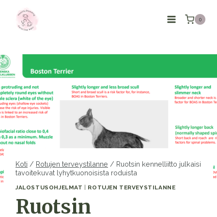
Siirry
sisältöön
0
Koti
/
Rotujen terveystilanne
/
Ruotsin kennelliitto julkaisi
tavoitekuvat lyhytkuonoisista roduista
JALOSTUSOHJELMAT
|
ROTUJEN TERVEYSTILANNE
Ruotsin