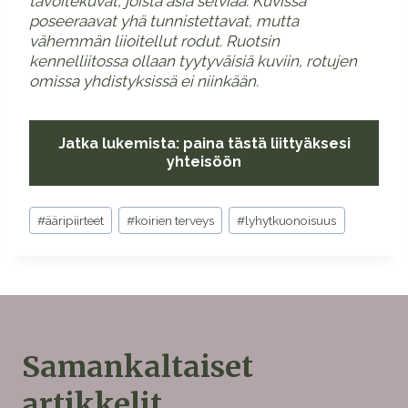
tavoitekuvat, joista asia selviää. Kuvissa
poseeraavat yhä tunnistettavat, mutta
vähemmän liioitellut rodut.
Ruotsin
kennelliitossa ollaan tyytyväisiä kuviin, rotujen
omissa yhdistyksissä ei niinkään.
Jatka lukemista: paina tästä liittyäksesi
yhteisöön
Avainsanat:
#
ääripiirteet
#
koirien terveys
#
lyhytkuonoisuus
Samankaltaiset
artikkelit