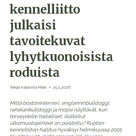
kennelliitto
julkaisi
tavoitekuvat
lyhytkuonoisista
roduista
Tekijä
Katariina Mäki
25.5.2026
Miltä bostoninterrieri, englanninbulldoggi,
ranskanbulldoggi ja mopsi näyttävät, kun
terveydelle haitalliset, liioitellut
ulkomuotopiirteet on poistettu? Ruotsin
kennelliiton hallitus hyväksyi helmikuussa 2025