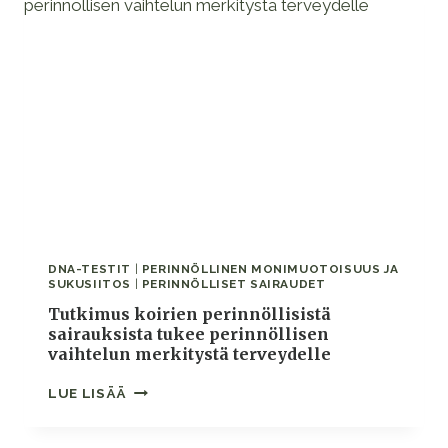
MILJOONAN
KOIRAN
AINEISTOSTA
DNA-TESTIT
|
PERINNÖLLINEN MONIMUOTOISUUS JA
SUKUSIITOS
|
PERINNÖLLISET SAIRAUDET
Tutkimus koirien perinnöllisistä
sairauksista tukee perinnöllisen
vaihtelun merkitystä terveydelle
TUTKIMUS
LUE LISÄÄ
KOIRIEN
PERINNÖLLISISTÄ
SAIRAUKSISTA