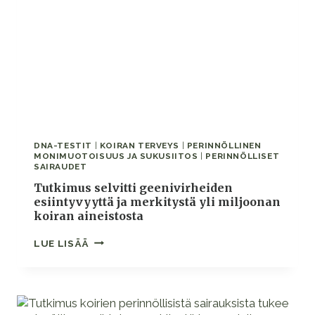
DNA-TESTIT
|
KOIRAN TERVEYS
|
PERINNÖLLINEN
MONIMUOTOISUUS JA SUKUSIITOS
|
PERINNÖLLISET
SAIRAUDET
Tutkimus selvitti geenivirheiden
esiintyvyyttä ja merkitystä yli miljoonan
koiran aineistosta
TUTKIMUS
LUE LISÄÄ
SELVITTI
GEENIVIRHEIDEN
ESIINTYVYYTTÄ
JA
MERKITYSTÄ
YLI