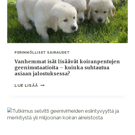
PERINNÖLLISET SAIRAUDET
Vanhemmat isät lisäävät koiranpentujen
geenimutaatioita – kuinka suhtautua
asiaan jalostuksessa?
VANHEMMAT
LUE LISÄÄ
ISÄT
LISÄÄVÄT
KOIRANPENTUJEN
GEENIMUTAATIOITA
–
KUINKA
SUHTAUTUA
ASIAAN
JALOSTUKSESSA?