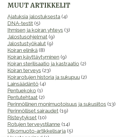
TUKEE
MUUT ARTIKKELIT
PERINNÖLLISEN
VAIHTELUN
Ajatuksia jalostuksesta
(4)
MERKITYSTÄ
DNA-testit
(5)
TERVEYDELLE
Ihmisen ja koiran yhteys
(3)
Jalostusohjelmat
(9)
Jalostustyökalut
(9)
Koiran elinikä
(8)
Koiran käyttäytyminen
(9)
Koiran sterilisaatio ja kastraatio
(2)
Koiran terveys
(23)
Koirarotujen historia ja sukupuu
(2)
Lainsäädäntö
(4)
Pentuekoko
(1)
Pentutehtaat
(2)
Perinnöllinen monimuotoisuus ja sukusiitos
(13)
Perinnölliset sairaudet
(19)
Risteytykset
(10)
Rotujen terveystilanne
(14)
Ulkomuoto-artikkelisarja
(5)