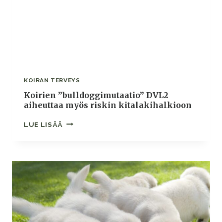
KOIRAN TERVEYS
Koirien ”bulldoggimutaatio” DVL2
aiheuttaa myös riskin kitalakihalkioon
KOIRIEN
LUE LISÄÄ
”BULLDOGGIMUTAATIO”
DVL2
AIHEUTTAA
MYÖS
RISKIN
KITALAKIHALKIOON