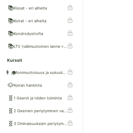
📚
Kissat - eri aiheita
📚
Koirat - eri aiheita
📚
Kondrodystrofia
📚
LTV (välimuotoinen lanne-ristinikama)
Kurssit
👨‍🎓
Monimuotoisuus ja sukusiitos 1
🐶
Koiran hankinta
🧬
1 Geenit ja niiden toiminta
🧬
2 Geenien periytyminen vanhemmilta jälkeläisille
🧬
3 Ominaisuuksien periytymistavat