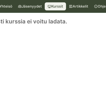
Yhteisö
Jäsenyydet
Kurssit
Artikkelit
Ohje
ti kurssia ei voitu ladata.