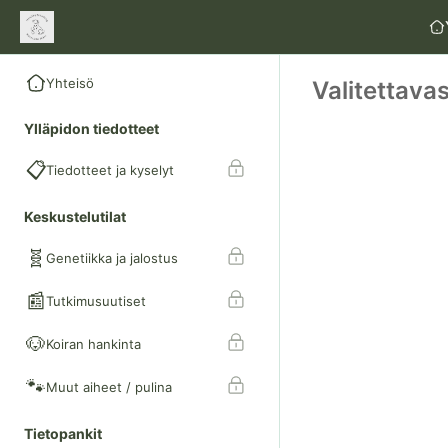
Yhteisö
Valitettavas
Ylläpidon tiedotteet
📋
Tiedotteet ja kyselyt
Keskustelutilat
🧬
Genetiikka ja jalostus
📰
Tutkimusuutiset
🐶
Koiran hankinta
🐾
Muut aiheet / pulina
Tietopankit